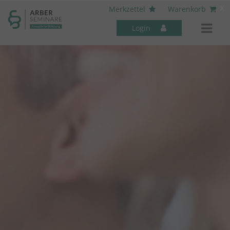
----- Body: -----
x
Merkzettel
Warenkorb
Login
Mitarbeiter-Seminare