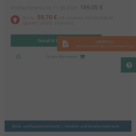
189,05 €
Frühbucherpreis bis 11.08.2026:
59,70 €
Bis zu:
mit unserem Kombi-Rabatt
sparen
*
(mehr erfahren)
Detail & Buchung
ARBER-Info
Aktuelle Entwicklungen und Rechtsprechung
In den Warenkorb
Bank- und Kapitalmarktrecht | Handels- und Gesellschaftsrecht