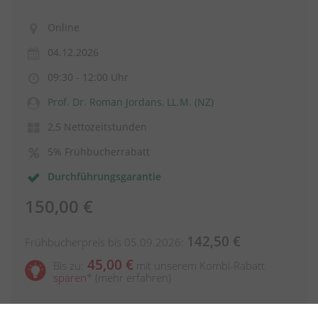
Online
04.12.2026
09:30 - 12:00 Uhr
Prof. Dr. Roman Jordans, LL.M. (NZ)
2,5 Nettozeitstunden
5% Frühbucherrabatt
Durchführungsgarantie
150,00 €
142,50 €
Frühbucherpreis bis 05.09.2026:
45,00 €
Bis zu:
mit unserem Kombi-Rabatt
sparen
*
(mehr erfahren)