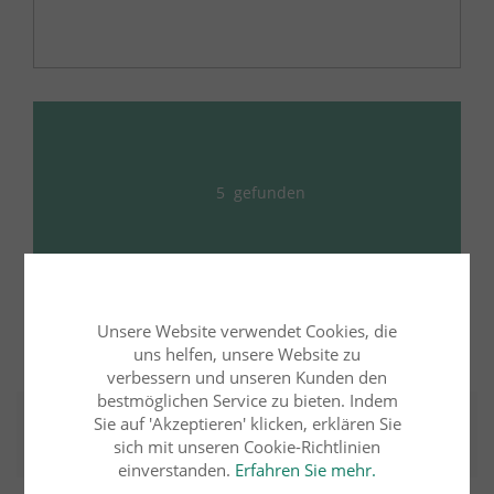
5
gefunden
Suchformular zurücksetzen
Unsere Website verwendet Cookies, die
uns helfen, unsere Website zu
verbessern und unseren Kunden den
bestmöglichen Service zu bieten. Indem
Sie auf 'Akzeptieren' klicken, erklären Sie
Ergebnisse
sortieren nach:
sich mit unseren Cookie-Richtlinien
einverstanden.
Erfahren Sie mehr.