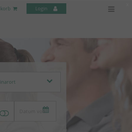
x
korb
Login
Mitarbeiter-Seminare
inarort