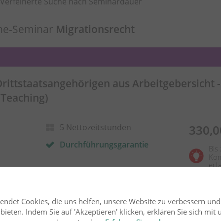
Verfeinerte Suche nach Seminardauer
ine-Seminar
Migrationsrecht
rittstaatsangehörigen aus Arbeitgebersicht 
-Teaching)
5 Nettozeitstunden
330,0
Durchführungsgarantie
Bis
Kom
erf
.M.
endet Cookies, die uns helfen, unsere Website zu verbessern un
ieten. Indem Sie auf 'Akzeptieren' klicken, erklären Sie sich mit