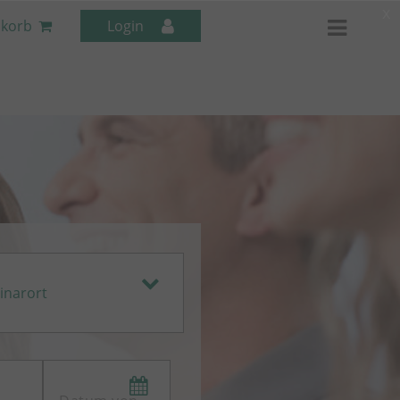
x
korb
Login
Mitarbeiter-Seminare
inarort