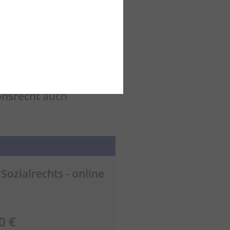
In den Warenkorb
onsrecht
auch
ozialrechts - online
0 €