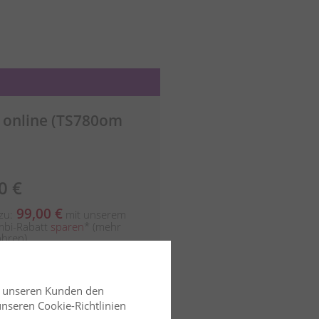
- online (TS780om
0 €
99,00 €
 zu:
mit unserem
bi-Rabatt
sparen
*
(mehr
ahren)
Detail & Buchung
d unseren Kunden den
 unseren Cookie-Richtlinien