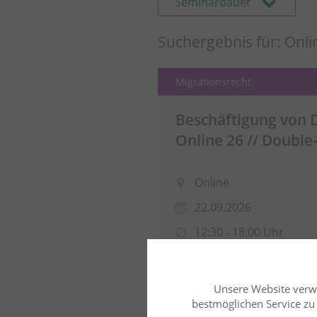
Seminardauer
Suchergebnis für: Onl
Migrationsrecht
Beschäftigung von D
Online 26 // Double
Online
22.09.2026
12:30 - 18:00 Uhr
Sonja Hebben-Dietz, LL
Unsere Website verw
bestmöglichen Service zu b