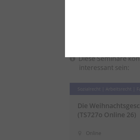
Diese Seminare kön
interessant sein:
Sozialrecht | Arbeitsrecht | 
Die Weihnachtsgesch
(TS727o Online 26)
Online