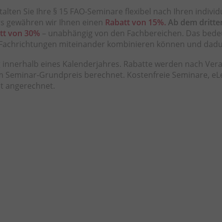
alten Sie Ihre § 15 FAO-Seminare flexibel nach Ihren indivi
s gewähren wir Ihnen einen
Rabatt von 15%.
Ab dem dritte
tt von 30%
– unabhängig von den Fachbereichen. Das bedeut
Fachrichtungen miteinander kombinieren können und dadur
nnerhalb eines Kalenderjahres. Rabatte werden nach Ver
vom Seminar-Grundpreis berechnet. Kostenfreie Seminare, 
t angerechnet.