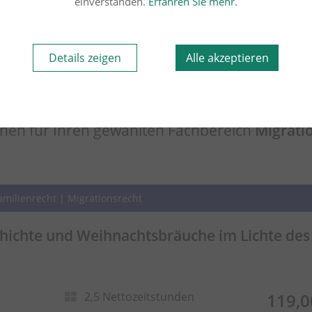
einverstanden.
Erfahren Sie mehr.
Details zeigen
Alle akzeptieren
nen für Ihren gewählten Fachbereich
Migrati
Familienrecht | Migrationsrecht
ichte und Weihnachtsbräuche im Lichte des S
2,5 Nettozeitstunden
119,0