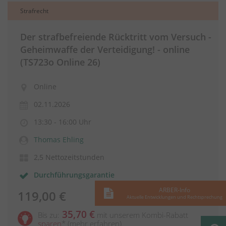
Strafrecht
Der strafbefreiende Rücktritt vom Versuch -
Geheimwaffe der Verteidigung! - online
(TS723o Online 26)
Online
02.11.2026
13:30 - 16:00 Uhr
Thomas Ehling
2,5 Nettozeitstunden
Durchführungsgarantie
ARBER-Info
119,00 €
Aktuelle Entwicklungen und Rechtsprechung
35,70 €
Bis zu:
mit unserem Kombi-Rabatt
sparen
*
(mehr erfahren)