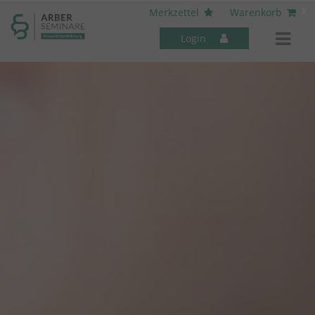
----- Body: -----
x
Merkzettel
Warenkorb
Login
Mitarbeiter-Seminare