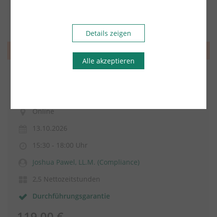
Details zeigen
Strafrecht
Alle akzeptieren
Durchführung interner Untersuchungen -
online (TS815o Online 26)
Online
13.10.2026
15:30 - 18:00 Uhr
Joshua Pawel, LL.M. (Compliance)
2,5 Nettozeitstunden
Durchführungsgarantie
119,00 €