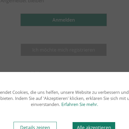
Angemeldet bleiben
Anmelden
Ich möchte mich registrieren
Ich habe mein Passwort vergessen
endet Cookies, die uns helfen, unsere Website zu verbessern un
ieten. Indem Sie auf 'Akzeptieren' klicken, erklären Sie sich mit
einverstanden.
Erfahren Sie mehr.
Details zeigen
Alle akzeptieren