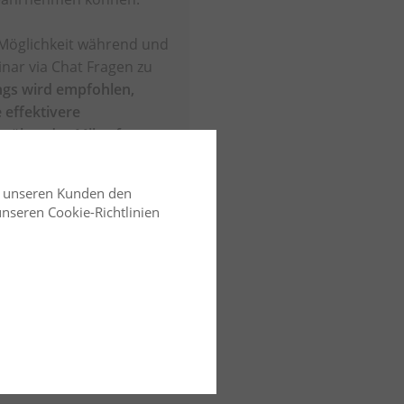
 Möglichkeit während und
ar via Chat Fragen zu
ngs wird empfohlen,
 effektivere
 über das Mikrofon zu
d unseren Kunden den
rekt über das Mikrofon
 unseren Cookie-Richtlinien
, profitieren sowohl die
als auch die
Dies fördert ein
ändnis und ermöglicht
 aus dem Seminar