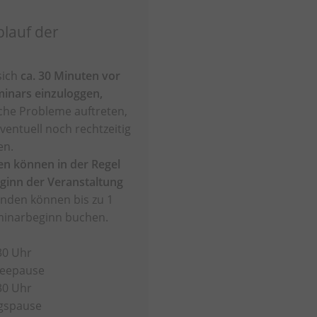
blauf der
 sich
ca. 30 Minuten vor
inars einzuloggen,
sche Probleme auftreten,
ventuell noch rechtzeitig
en.
n können in der Regel
eginn der Veranstaltung
den können bis zu 1
minarbeginn buchen.
30 Uhr
ffeepause
30 Uhr
agspause