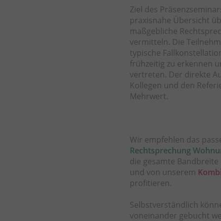
Ziel des Präsenzseminar
praxisnahe Übersicht üb
maßgebliche Rechtspre
vermitteln. Die Teilnehm
typische Fallkonstellati
frühzeitig zu erkennen 
vertreten. Der direkte A
Kollegen und den Referi
Mehrwert.
Wir empfehlen das pas
Rechtsprechung Wohnu
die gesamte Bandbreite
und von unserem
Kombi
profitieren.
Selbstverständlich kön
voneinander gebucht w