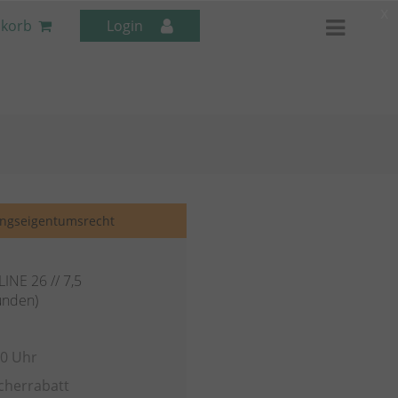
x
korb
Login
Mitarbeiter-Seminare
ngseigentumsrecht
INE 26 // 7,5
unden)
30 Uhr
cherrabatt