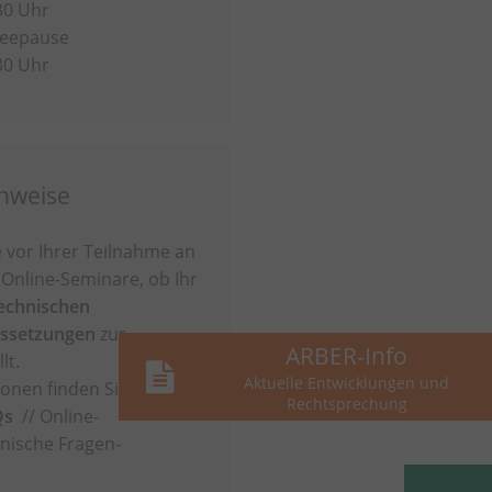
30 Uhr
ffeepause
30 Uhr
inweise
e vor Ihrer Teilnahme an
Online-Seminare, ob Ihr
technischen
ussetzungen
zur
ARBER-Info
lt.
Aktuelle Entwicklungen und
onen finden Sie auch
Rechtsprechung
Qs
// Online-
nische Fragen-