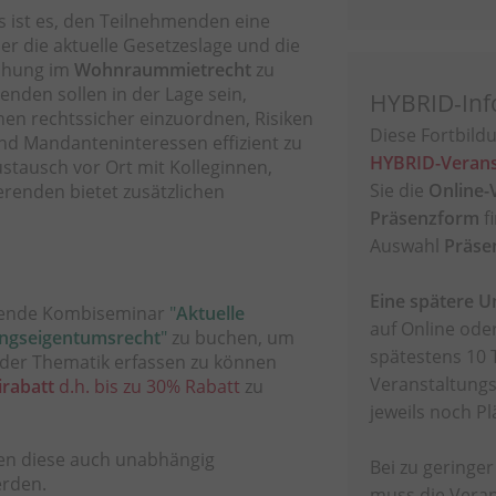
s ist es, den Teilnehmenden eine
er die aktuelle Gesetzeslage und die
chung im
Wohnraummietrecht
zu
enden sollen in der Lage sein,
HYBRID-Inf
onen rechtssicher einzuordnen, Risiken
Diese Fortbildu
und Mandanteninteressen effizient zu
HYBRID-Verans
ustausch vor Ort mit Kolleginnen,
Sie die
Online-
erenden bietet zusätzlichen
Präsenzform
f
Auswahl
Präse
Eine spätere 
sende Kombiseminar
"
Aktuelle
auf Online oder
ngseigentumsrecht
"
zu buchen, um
spätestens 10 
 der Thematik erfassen zu können
Veranstaltungs
rabatt
d.h. bis zu 30% Rabatt
zu
jeweils noch Plä
nen diese auch unabhängig
Bei zu geringe
erden.
muss die Veran