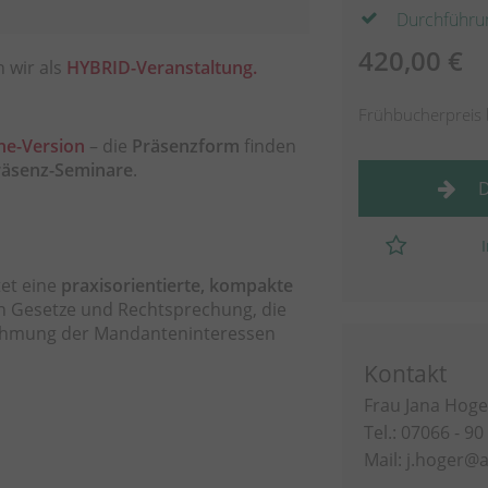
Durchführu
420,00 €
 wir als
HYBRID-Veranstaltung
.
Frühbucherpreis 
ne-Version
– die
Präsenzform
finden
räsenz-Seminare
.
D
tet eine
praxisorientierte,
kompakte
n Gesetze und Rechtsprechung, die
nehmung der Mandanteninteressen
Kontakt
Frau Jana Hoge
Tel.: 07066 - 90
Mail:
j.hoger@a