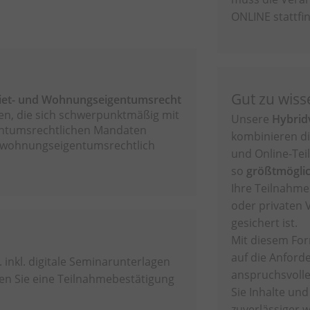
ONLINE stattfi
Gut zu wiss
iet- und Wohnungseigentumsrecht
en, die sich schwerpunktmäßig mit
Unsere
Hybrid
ntumsrechtlichen Mandaten
kombinieren di
d wohnungseigentumsrechtlich
und Online-Tei
so
größtmöglich
Ihre Teilnahme
oder privaten 
gesichert ist.
Mit diesem For
auf die Anford
. inkl. digitale Seminarunterlagen
anspruchsvolle
ten Sie eine Teilnahmebestätigung
Sie Inhalte un
zuverlässiger