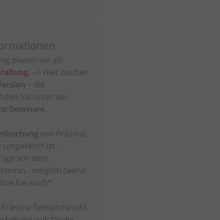
ormationen
ng planen wir als
taltung,
--> Hier buchen
Version
– die
inden Sie unter der
nz-Seminare
.
Umbuchung
von Präsenz
 umgekehrt ist -
Tage vor dem
termin - möglich (wenn
tze frei sind)*.
r Präsenz-Teilnahmezahl
staltung vollständig