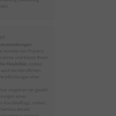
nden.
en
veranstaltungen
e Vorteile von Präsenz-
lnahme und bieten Ihnen
e Flexibilität
, sodass
 auch bei beruflichen
Verpflichtungen eher
mat reagieren wir gezielt
erungen eines
n Kanzleialltags, sodass
d Seminardetails
 wahrnehmen können.