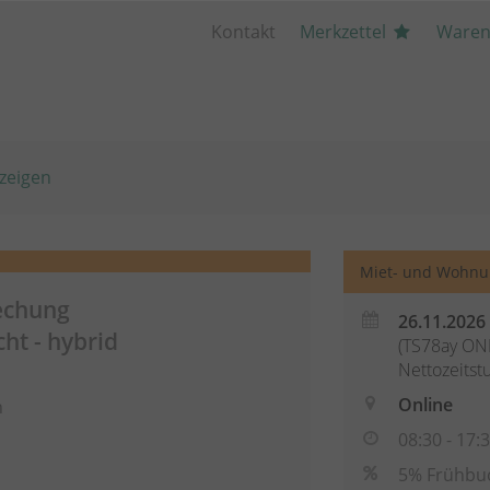
Kontakt
Merkzettel
Waren
zeigen
Miet- und Wohnu
echung
26.11.2026
t - hybrid
(TS78ay ONL
Nettozeitst
Online
n
08:30 - 17:
5% Frühbu