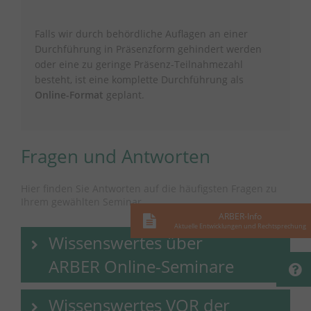
Falls wir durch behördliche Auflagen an einer
Durchführung in Präsenzform gehindert werden
oder eine zu geringe Präsenz-Teilnahmezahl
besteht, ist eine komplette Durchführung als
Online-Format
geplant.
Fragen und Antworten
Hier finden Sie Antworten auf die häufigsten Fragen zu
Ihrem gewählten Seminar.
ARBER-Info
Aktuelle Entwicklungen und Rechtsprechung
Wissenswertes über
ARBER Online-Seminare
Wissenswertes VOR der