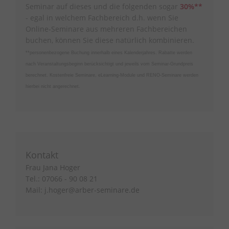
Seminar auf dieses und die folgenden sogar
30%**
- egal in welchem Fachbereich d.h. wenn Sie
Online-Seminare aus mehreren Fachbereichen
buchen, können Sie diese natürlich kombinieren.
**personenbezogene Buchung innerhalb eines Kalenderjahres. Rabatte werden
nach Veranstaltungsbeginn berücksichtigt und jeweils vom Seminar-Grundpreis
berechnet. Kostenfreie Seminare, eLearning-Module und RENO-Seminare werden
hierbei nicht angerechnet.
Kontakt
Frau Jana Hoger
Tel.: 07066 - 90 08 21
Mail:
j.hoger@arber-seminare.de