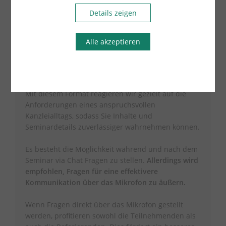
Details zeigen
Gut zu wissen
Unsere
Hybridveranstaltungen
kombinieren die
Alle akzeptieren
Vorteile von Präsenz- und Online-Teilnahme und
bieten Ihnen so
größtmögliche Flexibilität
, sodass
Ihre Teilnahme auch bei beruflichen oder privaten
Verpflichtungen eher gesichert ist.
Mit diesem Format reagieren wir gezielt auf die
Anforderungen eines anspruchsvollen
Kanzleialltags, sodass Sie Inhalte und
Seminardetails zuverlässiger wahrnehmen können.
Es besteht die Möglichkeit während und nach dem
Seminar via Chat Fragen zu stellen.
Allerdings wird
empfohlen, Fragen für eine effektivere
Kommunikation über das Mikrofon zu äußern.
Wenn Fragen direkt über das Mikrofon gestellt
werden, profitieren sowohl die Teilnehmenden als