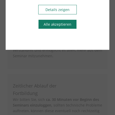
Es besteht die Möglichkeit während und nach dem
Details zeigen
Seminar via Chat Fragen zu stellen.
Allerdings wird
empfohlen, Fragen für eine effektivere
Kommunikation über das Mikrofon zu äußern.
Alle akzeptieren
Wenn Fragen direkt über das Mikrofon gestellt
werden, profitieren sowohl die Teilnehmenden als
auch die Referierenden. Dies fördert ein besseres
Verständnis und ermöglicht es allen, mehr aus dem
Seminar mitzunehmen.
Zeitlicher Ablauf der
Fortbildung
Wir bitten Sie, sich
ca. 30 Minuten vor Beginn des
Seminars einzuloggen,
sollten technische Probleme
auftreten, können diese eventuell noch rechtzeitig