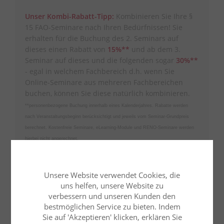
Unser Kombi-Rabatt-Tipp:
Kombinieren Sie Ihre §
15 FAO-Seminare nach Ihren Bedürfnissen! Sie
erhalten für die Buchung des 2. Seminars auf
dieses einen Rabatt von
15%**
und ab dem 3.
Seminar auf dieses und die folgenden sogar
30%**
- egal in welchem Fachbereich d.h. wenn Sie
Online-Seminare aus mehreren Fachbereichen
buchen, können Sie diese natürlich kombinieren.
**personenbezogene Buchung innerhalb eines Kalenderjahres. Rabatte werden
nach Veranstaltungsbeginn berücksichtigt und jeweils vom Seminar-Grundpreis
berechnet. Kostenfreie Seminare, eLearning-Module und RENO-Seminare werden
hierbei nicht angerechnet.
Unsere Website verwendet Cookies, die
uns helfen, unsere Website zu
verbessern und unseren Kunden den
Kontakt
bestmöglichen Service zu bieten. Indem
Sie auf 'Akzeptieren' klicken, erklären Sie
Frau Jana Hoger