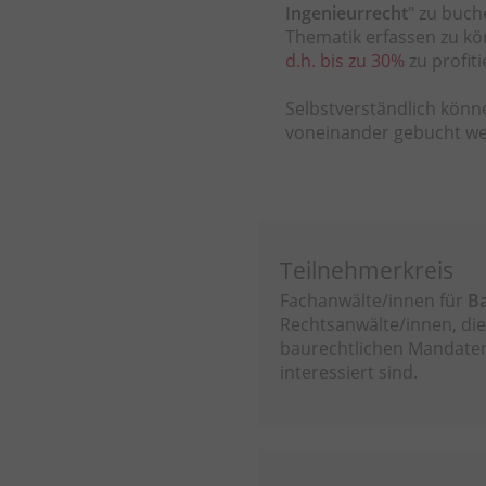
Ingenieurrecht
"
zu buch
Thematik erfassen zu 
d.h. bis zu 30%
zu profit
Selbstverständlich kön
voneinander gebucht w
Teilnehmerkreis
Fachanwälte/innen für
Ba
Rechtsanwälte/innen, di
baurechtlichen Mandaten
interessiert sind.