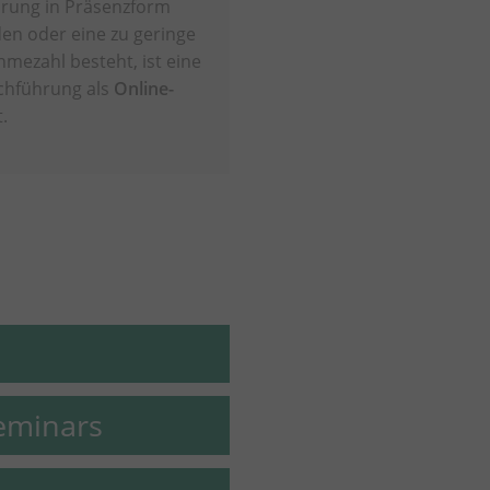
hrung in Präsenzform
en oder eine zu geringe
hmezahl besteht, ist eine
chführung als
Online-
.
eminars