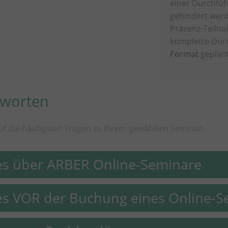
einer Durchfü
gehindert werd
Präsenz-Teilna
komplette Dur
Format
geplant
tworten
uf die häufigsten Fragen zu Ihrem gewählten Seminar.
es über ARBER Online-Seminare
s VOR der Buchung eines Online-S