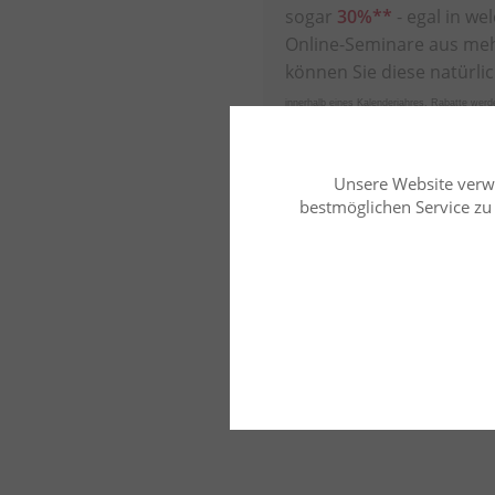
sogar
30%**
- egal in w
Online-Seminare aus me
können Sie diese natürli
innerhalb eines Kalenderjahres. Rabatte wer
Seminar-Grundpreis berechnet. Kostenfreie 
nicht angerechnet.
Unsere Website verw
bestmöglichen Service zu b