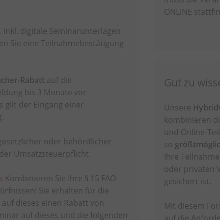
ONLINE stattfi
. inkl. digitale Seminarunterlagen
ten Sie eine Teilnahmebestätigung
cher-Rabatt
auf die
Gut zu wiss
ldung bis 3 Monate vor
 gilt der Eingang einer
Unsere
Hybrid
g.
kombinieren di
und Online-Tei
 gesetzlicher oder behördlicher
so
größtmöglich
der Umsatzsteuerpflicht.
Ihre Teilnahme
oder privaten 
:
Kombinieren Sie Ihre § 15 FAO-
gesichert ist.
rfnissen! Sie erhalten für die
auf dieses einen Rabatt von
Mit diesem For
inar auf dieses und die folgenden
auf die Anford