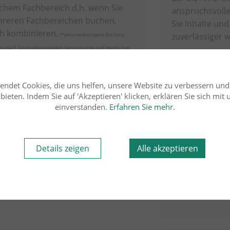
elchem Fachbereich d.h. wenn Sie
anspruchsvolle
hreren Fachbereichen buchen,
Sie Inhalte un
ch kombinieren.
zuverlässiger
**personenbezogene Buchung
den nach Veranstaltungsbeginn berücksichtigt und jeweils vom
Wir empfehlen
Seminare, eLearning-Module und RENO-Seminare werden hierbei
Kombisemina
endet Cookies, die uns helfen, unsere Website zu verbessern un
Aktuelle Recht
ieten. Indem Sie auf 'Akzeptieren' klicken, erklären Sie sich mit
und Ingenieur
einverstanden.
Erfahren Sie mehr.
gesamte Bandb
erfassen zu k
Kombirabatt
d
Details zeigen
Alle akzeptieren
profitieren.
Selbstverständ
unabhängig vo
werden.