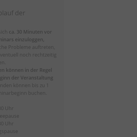
blauf der
 sich
ca. 30 Minuten vor
inars einzuloggen,
sche Probleme auftreten,
ventuell noch rechtzeitig
en.
n können in der Regel
eginn der Veranstaltung
den können bis zu 1
minarbeginn buchen.
30 Uhr
ffeepause
30 Uhr
agspause