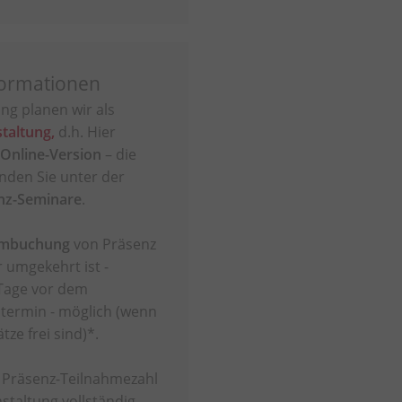
ormationen
ng planen wir als
taltung,
d.h. Hier
Online-Version
– die
inden Sie unter der
nz-Seminare
.
Umbuchung
von Präsenz
 umgekehrt ist -
Tage vor dem
termin - möglich (wenn
tze frei sind)*.
r Präsenz-Teilnahmezahl
staltung vollständig