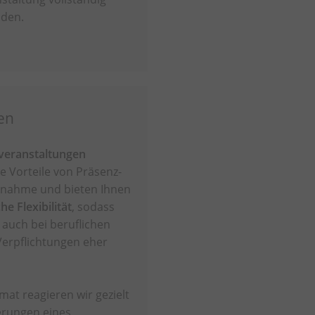
nden.
en
veranstaltungen
e Vorteile von Präsenz-
lnahme und bieten Ihnen
e Flexibilität
, sodass
 auch bei beruflichen
Verpflichtungen eher
mat reagieren wir gezielt
erungen eines