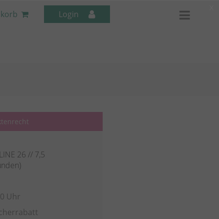
x
korb
Login
Mitarbeiter-Seminare
ktenrecht
INE 26 // 7,5
unden)
30 Uhr
cherrabatt