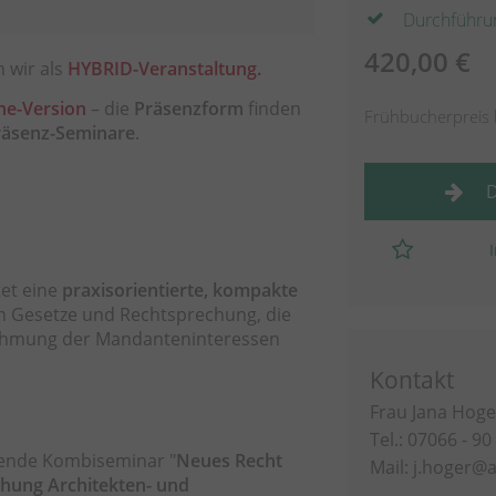
Durchführu
420,00 €
 wir als
HYBRID-Veranstaltung
.
ne-Version
– die
Präsenzform
finden
Frühbucherpreis 
räsenz-Seminare
.
D
tet eine
praxisorientierte, kompakte
en Gesetze und Rechtsprechung, die
nehmung der Mandanteninteressen
Kontakt
Frau Jana Hoge
Tel.: 07066 - 90
sende Kombiseminar
"
Neues Recht
Mail:
j.hoger@a
chung Architekten- und