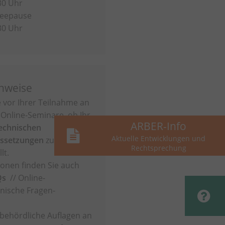
30 Uhr
ffeepause
30 Uhr
inweise
e vor Ihrer Teilnahme an
Online-Seminare, ob Ihr
ARBER-Info
technischen
Aktuelle Entwicklungen und
ussetzungen
zur
Rechtsprechung
lt.
onen finden Sie auch
Qs
// Online-
nische Fragen-
 behördliche Auflagen an