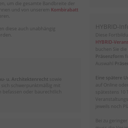
en, um die gesamte Bandbreite der
können und von unserem
Kombirabatt
ieren.
HYBRID-Inf
nen diese auch unabhängig
erden.
Diese Fortbildu
HYBRID-Verans
buchen Sie die
Präsenzform
f
Auswahl
Präse
Eine spätere 
u- u. Architektenrecht
sowie
auf Online oder
e sich schwerpunktmäßig mit
 befassen oder baurechtlich
spätestens 10 
Veranstaltungs
jeweils noch Plä
Bei zu geringe
muss die Veran