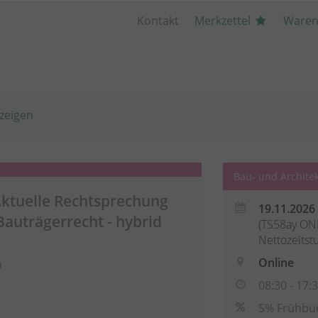
Kontakt
Merkzettel
Waren
zeigen
Bau- und Archite
ktuelle Rechtsprechung
19.11.2026
Bauträgerrecht - hybrid
(TS58ay ONL
Nettozeitst
Online
n
08:30 - 17:
5% Frühbu