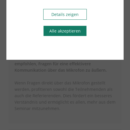
Mail:
k.liebig@arber-seminare.de
Details zeigen
Alle akzeptieren
Gut zu wissen
Es besteht die Möglichkeit während und nach dem
Seminar via Chat Fragen zu stellen.
Allerdings wird
empfohlen, Fragen für eine effektivere
Kommunikation über das Mikrofon zu äußern.
Wenn Fragen direkt über das Mikrofon gestellt
werden, profitieren sowohl die Teilnehmenden als
auch die Referierenden. Dies fördert ein besseres
Verständnis und ermöglicht es allen, mehr aus dem
Seminar mitzunehmen.