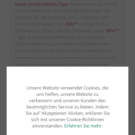
Unser Kombi-Rabatt-Tipp:
Kombinieren Sie Ihre §
15 FAO-Seminare nach Ihren Bedürfnissen! Sie
erhalten für die Buchung des 2. Seminars auf
dieses einen Rabatt von
15%**
und ab dem
3.
Seminar auf dieses und die folgenden sogar
30%**
- egal in welchem Fachbereich d.h. wenn Sie
Online-Seminare aus mehreren Fachbereichen
buchen, können Sie diese natürlich kombinieren.
**personenbezogene Buchung innerhalb eines Kalenderjahres. Rabatte
werden nach Veranstaltungsbeginn berücksichtigt und jeweils vom
Seminar-Grundpreis berechnet. Kostenfreie Seminare, eLearning-Module
und RENO-Seminare werden hierbei nicht angerechnet.
Unsere Website verwendet Cookies, die
uns helfen, unsere Website zu
verbessern und unseren Kunden den
bestmöglichen Service zu bieten. Indem
Sie auf 'Akzeptieren' klicken, erklären Sie
Kontakt
sich mit unseren Cookie-Richtlinien
einverstanden.
Erfahren Sie mehr.
Frau Kathrin Liebig
Tel.: 07066 - 90 08 26