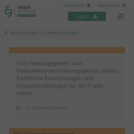
----- Body: -----
x
Merkzettel
Warenkorb
Login
Alle Seminare zu Thema anzeigen
Vom Heizungsgesetz zum
Mitarbeiter-Seminare
Gebäudemodernisierungsgesetz (GMG) –
Rechtliche Entwicklungen und
Herausforderungen für die Praxis -
online
2,5 Nettozeitstunden
Miet- und Wohnungseigentumsrecht