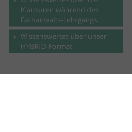
Klausuren während des
Fachanwalts-Lehrgangs
Wissenswertes über unser
HYBRID-Format
Über ARBER-Seminare
Über uns
Unser Leitbild
Neues ARBER Logo
Kunden-Info Login-In