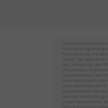
Die vereinbarte Überlas
Nutzung ist regelmäßig e
Arbeitsleistung und damit
GewO*. Der Wert dieses S
des Listenpreises des P
Umsatzsteuer im Zeitpunk
GewO darf dieser Wert al
des Arbeitsentgelts über
muss dem Arbeitnehmer i
des pfändbaren Teils de
nach den vollstreckungsr
zusammenzurechnen. Nich
berücksichtigende geldwe