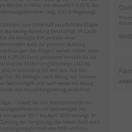
 Betrieb in Höhe von monatlich 0,03 % des
Quel
Entfernungskilometer (sog. 0,03 %-Regelung).
Presse
Bundes
i Kindern zum Unterhalt verpflichtete Kläger
der Marketing-Abteilung beschäftigt. Im Laufe
Weit
hat die Beklagte ihm anstelle einer
ienstwagen auch zur privaten Nutzung
abrechnungen des Klägers weisen neben dem
zt 4.285,00 Euro) geldwerte Vorteile für die
o) und die Entfernungskilometer (747,60
und Arbeitsstätte (56 km) aus. Aus der
Fach
ge hat die Beklagte nach Abzug von Steuern
ARBE
das Nettoentgelt und nach weiterem Abzug
orteile den Auszahlungsbetrag errechnet.
Kläger – soweit für das Revisionsverfahren
ütungsdifferenzen im Nettoentgelt iHv.
t von Januar 2017 bis April 2020 verlangt. Er
 Zahlung der Vergütung, die neben Geld auch
tnutzungsmöglichkeit des PKW umfasse,