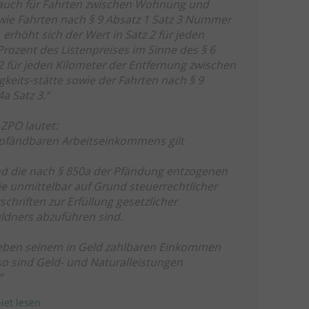
 auch für Fahrten zwischen Wohnung und
sowie Fahrten nach § 9 Absatz 1 Satz 3 Nummer
 erhöht sich der Wert in Satz 2 für jeden
ozent des Listenpreises im Sinne des § 6
 für jeden Kilometer der Entfernung zwischen
keits-stätte sowie der Fahrten nach § 9
a Satz 3.“
 ZPO lautet:
 pfändbaren Arbeitseinkommens gilt
nd die nach § 850a der Pfändung entzogenen
ie unmittelbar auf Grund steuerrechtlicher
schriften zur Erfüllung gesetzlicher
ldners abzuführen sind.
 neben seinem in Geld zahlbaren Einkommen
so sind Geld- und Naturalleistungen
“
iet lesen