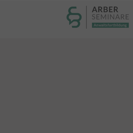
----- Body: -----