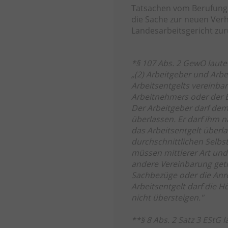
Tatsachen vom Berufungsg
die Sache zur neuen Ver
Landesarbeitsgericht zu
*§ 107 Abs. 2 GewO laute
„(2) Arbeitgeber und Arb
Arbeitsentgelts vereinba
Arbeitnehmers oder der E
Der Arbeitgeber darf dem
überlassen. Er darf ihm
das Arbeitsentgelt überl
durchschnittlichen Selbs
müssen mittlerer Art und 
andere Vereinbarung getr
Sachbezüge oder die Anr
Arbeitsentgelt darf die H
nicht übersteigen."
**§ 8 Abs. 2 Satz 3 EStG l