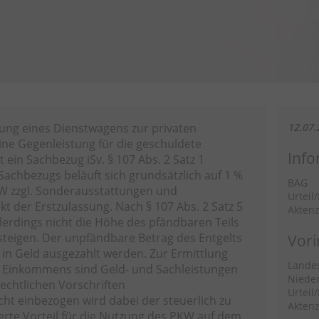
sung eines Dienstwagens zur privaten
12.07.
ine Gegenleistung für die geschuldete
Info
 ein Sachbezug iSv. § 107 Abs. 2 Satz 1
achbezugs beläuft sich grundsätzlich auf 1 %
BAG
KW zzgl. Sonderausstattungen und
Urteil
t der Erstzulassung. Nach § 107 Abs. 2 Satz 5
Aktenz
lerdings nicht die Höhe des pfändbaren Teils
steigen. Der unpfändbare Betrag des Entgelts
Vori
n Geld ausgezahlt werden. Zur Ermittlung
Landes
s Einkommens sind Geld- und Sachleistungen
Niede
echtlichen Vorschriften
Urteil
t einbezogen wird dabei der steuerlich zu
Aktenz
rte Vorteil für die Nutzung des PKW auf dem