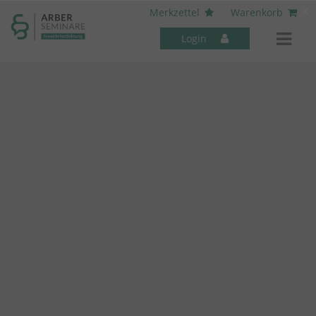
----- Body: -----
x
Merkzettel
Warenkorb
Login
Mitarbeiter-Seminare