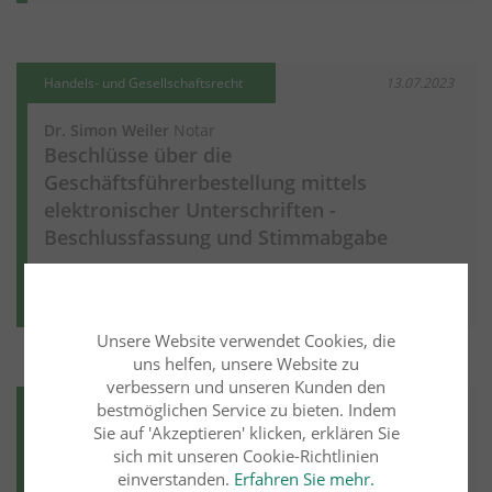
Handels- und Gesellschaftsrecht
13.07.2023
Dr. Simon Weiler
Notar
Beschlüsse über die
Geschäftsführerbestellung mittels
elektronischer Unterschriften -
Beschlussfassung und Stimmabgabe
Weiter lesen
Unsere Website verwendet Cookies, die
uns helfen, unsere Website zu
verbessern und unseren Kunden den
Handels- und Gesellschaftsrecht
13.07.2023
bestmöglichen Service zu bieten. Indem
Sie auf 'Akzeptieren' klicken, erklären Sie
Dr. Simon Weiler
Notar
sich mit unseren Cookie-Richtlinien
Beschlüsse über die
einverstanden.
Erfahren Sie mehr.