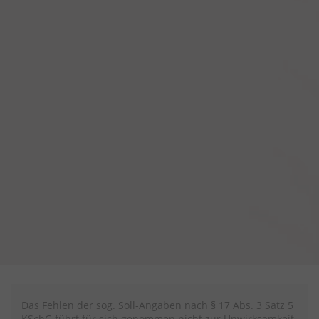
Das Fehlen der sog. Soll-Angaben nach § 17 Abs. 3 Satz 5
KSchG führt für sich genommen nicht zur Unwirksamkeit