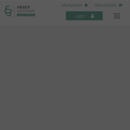
----- Body: -----
x
Merkzettel
Warenkorb
Login
Mitarbeiter-Seminare