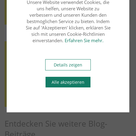
Unsere Website verwendet Cookies, die
uns helfen, unsere Website zu
Weiter lesen
Mehr aus diesem Rechtsgebiet lesen
verbessern und unseren Kunden den
bestmöglichen Service zu bieten. Indem
Sie auf 'Akzeptieren' klicken, erklären Sie
sich mit unseren Cookie-Richtlinien
einverstanden.
Erfahren Sie mehr.
Arbeitsrecht
02.06.2025
Birgit Nill
Rechtsanwältin
Details zeigen
Schadenersatz nach Datenschutz-
Grundverordnung (DSGVO) -
Kontrollverlust
Alle akzeptieren
Weiter lesen
Mehr aus diesem Rechtsgebiet lesen
Entdecken Sie weitere Blog-
Beiträge