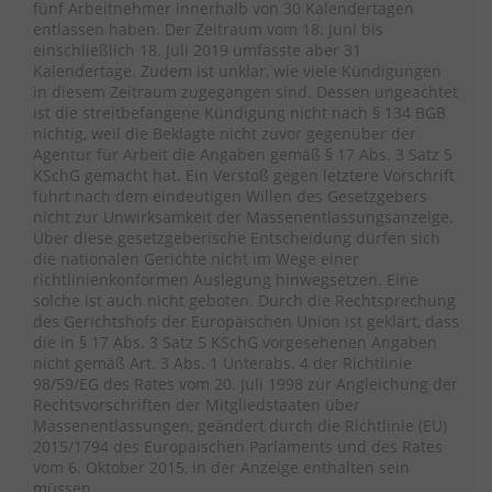
fünf Arbeitnehmer innerhalb von 30 Kalendertagen
entlassen haben. Der Zeitraum vom 18. Juni bis
einschließlich 18. Juli 2019 umfasste aber 31
Kalendertage. Zudem ist unklar, wie viele Kündigungen
in diesem Zeitraum zugegangen sind. Dessen ungeachtet
ist die streitbefangene Kündigung nicht nach § 134 BGB
nichtig, weil die Beklagte nicht zuvor gegenüber der
Agentur für Arbeit die Angaben gemäß § 17 Abs. 3 Satz 5
KSchG gemacht hat. Ein Verstoß gegen letztere Vorschrift
führt nach dem eindeutigen Willen des Gesetzgebers
nicht zur Unwirksamkeit der Massenentlassungsanzeige.
Über diese gesetzgeberische Entscheidung dürfen sich
die nationalen Gerichte nicht im Wege einer
richtlinienkonformen Auslegung hinwegsetzen. Eine
solche ist auch nicht geboten. Durch die Rechtsprechung
des Gerichtshofs der Europäischen Union ist geklärt, dass
die in § 17 Abs. 3 Satz 5 KSchG vorgesehenen Angaben
nicht gemäß Art. 3 Abs. 1 Unterabs. 4 der Richtlinie
98/59/EG des Rates vom 20. Juli 1998 zur Angleichung der
Rechtsvorschriften der Mitgliedstaaten über
Massenentlassungen, geändert durch die Richtlinie (EU)
2015/1794 des Europäischen Parlaments und des Rates
vom 6. Oktober 2015, in der Anzeige enthalten sein
müssen.