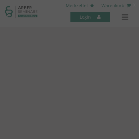
----- Body: -----
x
Merkzettel
Warenkorb
Login
Mitarbeiter-Seminare