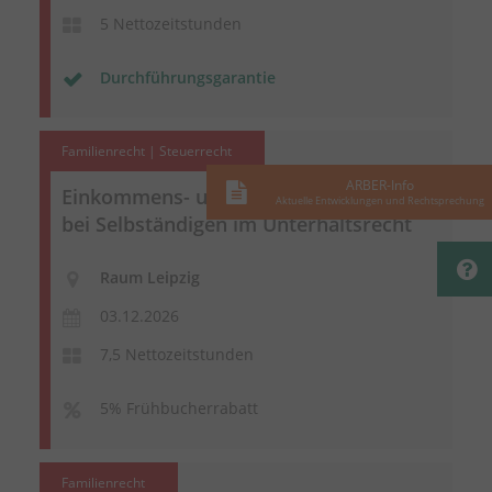
5 Nettozeitstunden
Durchführungsgarantie
Familienrecht | Steuerrecht
ARBER-Info
Einkommens- und Gewinnermittlung
Aktuelle Entwicklungen und Rechtsprechung
bei Selbständigen im Unterhaltsrecht
Raum Leipzig
03.12.2026
7,5 Nettozeitstunden
5% Frühbucherrabatt
Familienrecht