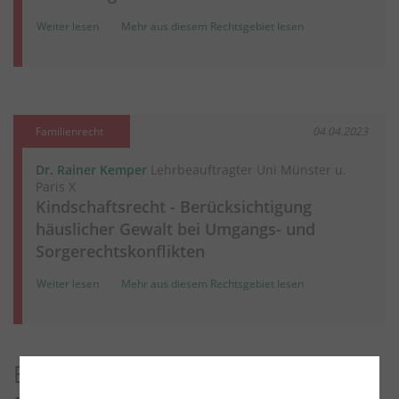
Weiter lesen
Mehr aus diesem Rechtsgebiet lesen
Familienrecht
04.04.2023
Dr. Rainer Kemper
Lehrbeauftragter Uni Münster u.
Paris X
Kindschaftsrecht - Berücksichtigung
häuslicher Gewalt bei Umgangs- und
Sorgerechtskonflikten
Weiter lesen
Mehr aus diesem Rechtsgebiet lesen
Entdecken Sie weitere Blog-