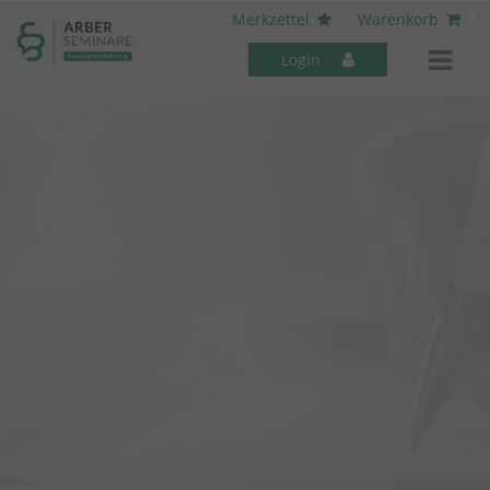
----- Body: -----
x
Merkzettel
Warenkorb
Login
Mitarbeiter-Seminare