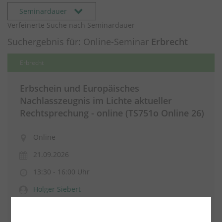
Seminardauer
Verfeinerte Suche nach Seminardauer
Suchergebnis für: Online-Seminar
Erbrecht
Erbrecht
Erbschein und Europäisches
Nachlasszeugnis im Lichte aktueller
Rechtsprechung - online (TS751o Online 26)
Online
21.09.2026
13:30 - 16:00 Uhr
Holger Siebert
2,5 Nettozeitstunden