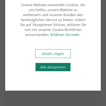
Durchführungsgarantie
Unsere Website verwendet Cookies, die
119,00 €
uns helfen, unsere Website zu
verbessern und unseren Kunden den
35,70 €
bestmöglichen Service zu bieten. Indem
Bis zu:
mit unserem Kombi-Rabatt
sparen
*
(mehr erfahren)
Sie auf 'Akzeptieren' klicken, erklären Sie
sich mit unseren Cookie-Richtlinien
einverstanden.
Erfahren Sie mehr.
Detail & Buchung
In den Warenkorb
Details zeigen
Alle akzeptieren