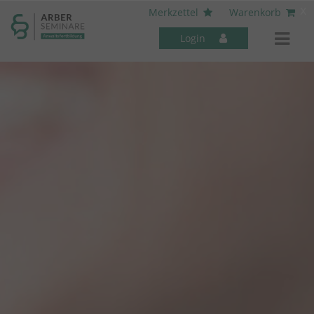
----- Body: -----
x
Merkzettel
Warenkorb
Login
Mitarbeiter-Seminare