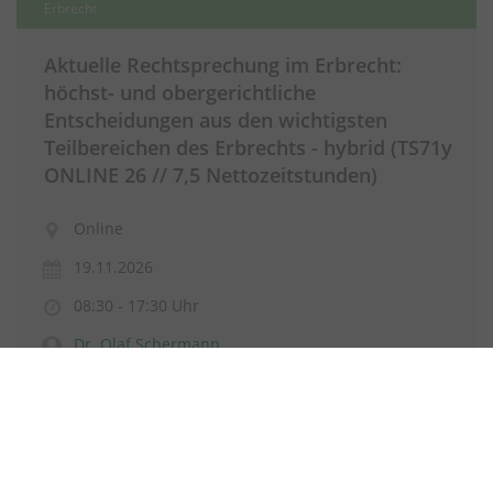
Erbrecht
Aktuelle Rechtsprechung im Erbrecht:
höchst- und obergerichtliche
Entscheidungen aus den wichtigsten
Teilbereichen des Erbrechts - hybrid (TS71y
ONLINE 26 // 7,5 Nettozeitstunden)
Online
19.11.2026
08:30 - 17:30 Uhr
Dr. Olaf Schermann
7,5 Nettozeitstunden
5% Frühbucherrabatt
Durchführungsgarantie