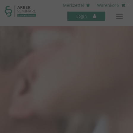
----- Body: -----
x
Merkzettel
Warenkorb
Login
Mitarbeiter-Seminare