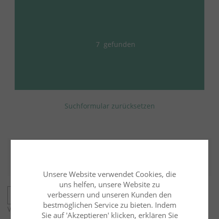
7
gefunden
Suchformular zurücksetzen
Ergebnisse
sortieren nach:
Unsere Website verwendet Cookies, die
uns helfen, unsere Website zu
verbessern und unseren Kunden den
Seminardauer
bestmöglichen Service zu bieten. Indem
Verfeinerte Suche nach Seminardauer
Sie auf 'Akzeptieren' klicken, erklären Sie