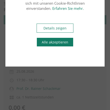
Suchergebnis für: Online-Seminar
sich mit unseren Cookie-Richtlinien
einverstanden.
Erfahren Sie mehr.
Fachübergreifend
Fachübergreifend
Details zeigen
Startklar für den Fachanwaltslehrgang
Insolvenz- und Sanierungsrecht - alles
Alle akzeptieren
Wichtige zu Inhalt, Ablauf und Teilnahme
(TS0ao Online 26)
Online
25.08.2026
17:30 - 18:30 Uhr
Prof. Dr. Rainer Schackmar
ca. 1 Nettozeitstunden
0,00 €