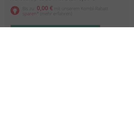
0,00 €
Bis zu:
mit unserem Kombi-Rabatt
sparen
*
(mehr erfahren)
Detail & Buchung
Übersicht aller Termine/Orte anzeigen
In den Warenkorb
Fachübergreifend