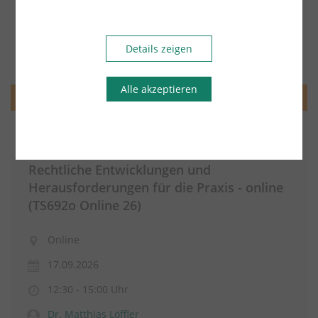
Details zeigen
Alle akzeptieren
Miet- und Wohnungseigentumsrecht
Vom Heizungsgesetz zum
Gebäudemodernisierungsgesetz (GMG) –
Rechtliche Entwicklungen und
Herausforderungen für die Praxis - online
(TS692o Online 26)
Online
17.09.2026
12:30 - 15:00 Uhr
Dr. Matthias Löffler