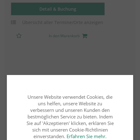
Detail & Buchung
Übersicht aller Termine/Orte anzeigen
In den Warenkorb
Unsere Website verwendet Cookies, die
uns helfen, unsere Website zu
verbessern und unseren Kunden den
bestmöglichen Service zu bieten. Indem
Sie auf 'Akzeptieren' klicken, erklären Sie
sich mit unseren Cookie-Richtlinien
einverstanden.
Erfahren Sie mehr.