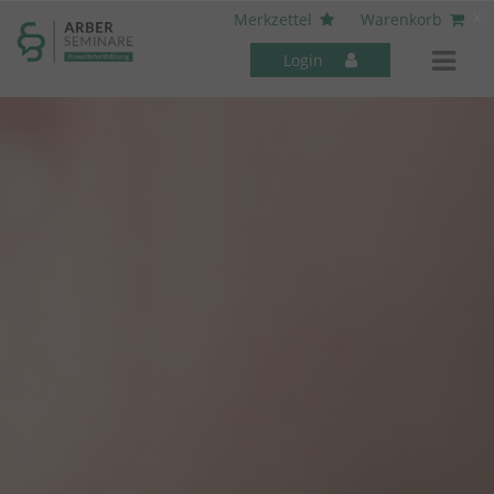
----- Body: -----
x
Merkzettel
Warenkorb
Login
Mitarbeiter-Seminare