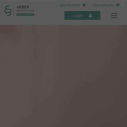
----- Body: -----
x
Merkzettel
Warenkorb
Login
Mitarbeiter-Seminare