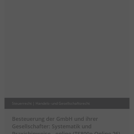
Steuerrecht | Handels- und Gesellschaftsrecht
Besteuerung der GmbH und ihrer
Gesellschafter: Systematik und
Praxishinweise - online (TS800o Online 26)