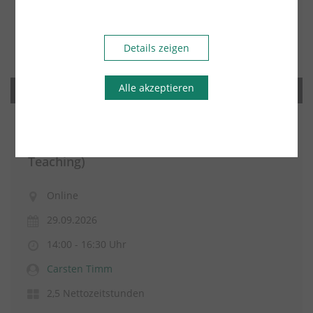
Details zeigen
Alle akzeptieren
Steuerrecht
Update zur obligatorischen E-Rechnung -
online (TS736o Online 26 // Double-
Teaching)
Online
29.09.2026
14:00 - 16:30 Uhr
Carsten Timm
2,5 Nettozeitstunden