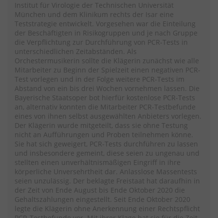
Institut für Virologie der Technischen Universität
München und dem Klinikum rechts der Isar eine
Teststrategie entwickelt. Vorgesehen war die Einteilung
der Beschäftigten in Risikogruppen und je nach Gruppe
die Verpflichtung zur Durchführung von PCR-Tests in
unterschiedlichen Zeitabständen. Als
Orchestermusikerin sollte die Klägerin zunächst wie alle
Mitarbeiter zu Beginn der Spielzeit einen negativen PCR-
Test vorlegen und in der Folge weitere PCR-Tests im
Abstand von ein bis drei Wochen vornehmen lassen. Die
Bayerische Staatsoper bot hierfür kostenlose PCR-Tests
an, alternativ konnten die Mitarbeiter PCR-Testbefunde
eines von ihnen selbst ausgewählten Anbieters vorlegen.
Der Klägerin wurde mitgeteilt, dass sie ohne Testung
nicht an Aufführungen und Proben teilnehmen könne.
Sie hat sich geweigert, PCR-Tests durchführen zu lassen
und insbesondere gemeint, diese seien zu ungenau und
stellten einen unverhältnismäßigen Eingriff in ihre
körperliche Unversehrtheit dar. Anlasslose Massentests
seien unzulässig. Der beklagte Freistaat hat daraufhin in
der Zeit von Ende August bis Ende Oktober 2020 die
Gehaltszahlungen eingestellt. Seit Ende Oktober 2020
legte die Klägerin ohne Anerkennung einer Rechtspflicht
PCR-Testbefunde vor. Mit ihrer Klage hat sie für die Zeit