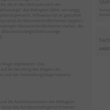
Quel
e, die in den Zeitraum nach der
tsanzeige“ des Beklagten fallen, vorrangig
Presse
Bundes
geltend gemacht. Hilfsweise hat er gestaffelt
Ansprüche als Masseverbindlichkeiten begehrt,
denjenigen Masseverbindlichkeiten stehen, die
eu-)Masseunzulänglichkeitsanzeige
d.
Fach
ARBE
ie Klage abgewiesen. Das
 auf die Berufung des Klägers die
n und der Feststellungsklage teilweise
 und die Anschlussrevision des Beklagten
 Senat des Bundesarbeitsgerichts keinen