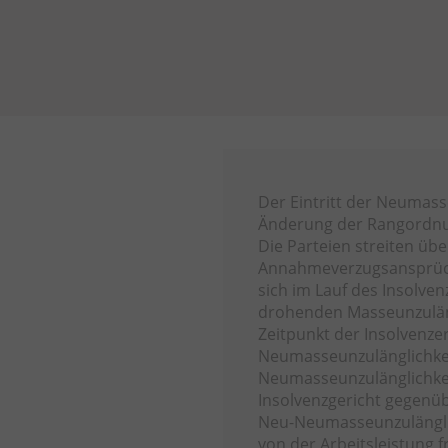
Der Eintritt der Neumasse
Änderung der Rangordnun
Die Parteien streiten üb
Annahmeverzugsansprüche
sich im Lauf des Insolve
drohenden Masseunzuläng
Zeitpunkt der Insolvenzer
Neumasseunzulänglichke
Neumasseunzulänglichkei
Insolvenzgericht gegenüb
Neu-Neumasseunzulänglich
von der Arbeitsleistung f