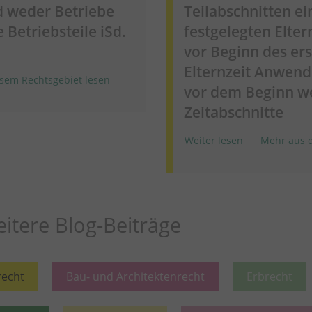
d weder Betriebe
Teilabschnitten e
 Betriebsteile iSd.
festgelegten Eltern
vor Beginn des ers
Elternzeit Anwend
sem Rechtsgebiet lesen
vor dem Beginn we
Zeitabschnitte
Weiter lesen
Mehr aus d
itere Blog-Beiträge
recht
Bau- und Architektenrecht
Erbrecht