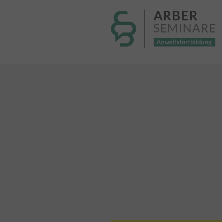
----- Body: -----