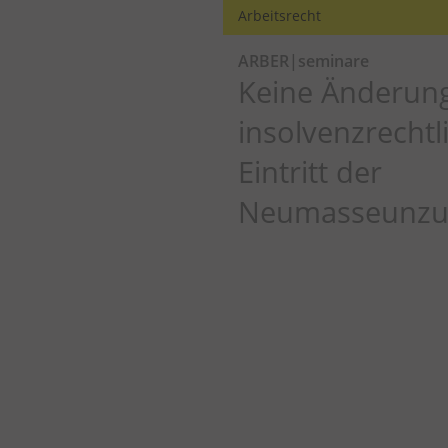
Arbeitsrecht
ARBER|seminare
Keine Änderun
insolvenzrecht
Eintritt der
Neumasseunzul