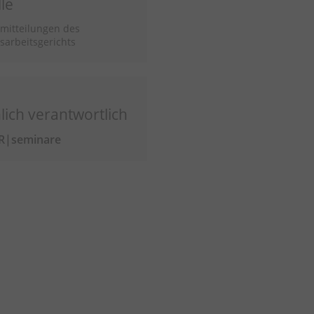
le
mitteilungen des
arbeitsgerichts
lich verantwortlich
R|seminare