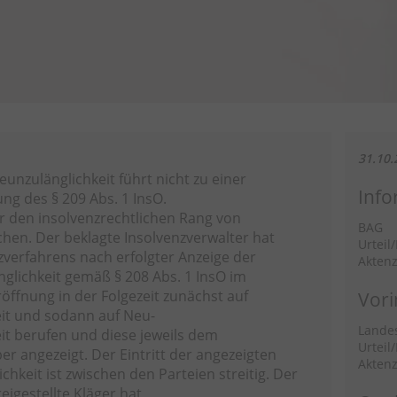
31.10.
unzulänglichkeit führt nicht zu einer
Info
g des § 209 Abs. 1 InsO.
er den insolvenzrechtlichen Rang von
BAG
n. Der beklagte Insolvenzverwalter hat
Urteil
nzverfahrens nach erfolgter Anzeige der
Aktenz
lichkeit gemäß § 208 Abs. 1 InsO im
öffnung in der Folgezeit zunächst auf
Vori
it und sodann auf Neu-
Landes
t berufen und diese jeweils dem
Urteil
er angezeigt. Der Eintritt der angezeigten
Aktenz
keit ist zwischen den Parteien streitig. Der
reigestellte Kläger hat