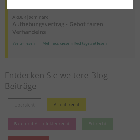
Arbeitsrecht
30.04.2022
ARBER|seminare
Aufhebungsvertrag - Gebot fairen
Verhandelns
Weiter lesen
Mehr aus diesem Rechtsgebiet lesen
Entdecken Sie weitere Blog-
Beiträge
Arbeitsrecht
Übersicht
Bau- und Architektenrecht
Erbrecht