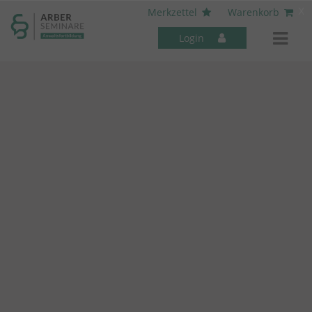
----- Body: -----
x
Merkzettel
Warenkorb
Login
Mitarbeiter-Seminare