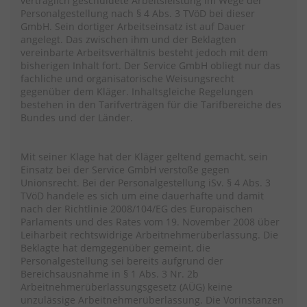
vertraglich geschuldete Arbeitsleistung im Wege der
Personalgestellung nach § 4 Abs. 3 TVöD bei dieser
GmbH. Sein dortiger Arbeitseinsatz ist auf Dauer
angelegt. Das zwischen ihm und der Beklagten
vereinbarte Arbeitsverhältnis besteht jedoch mit dem
bisherigen Inhalt fort. Der Service GmbH obliegt nur das
fachliche und organisatorische Weisungsrecht
gegenüber dem Kläger. Inhaltsgleiche Regelungen
bestehen in den Tarifverträgen für die Tarifbereiche des
Bundes und der Länder.
Mit seiner Klage hat der Kläger geltend gemacht, sein
Einsatz bei der Service GmbH verstoße gegen
Unionsrecht. Bei der Personalgestellung iSv. § 4 Abs. 3
TVöD handele es sich um eine dauerhafte und damit
nach der Richtlinie 2008/104/EG des Europäischen
Parlaments und des Rates vom 19. November 2008 über
Leiharbeit rechtswidrige Arbeitnehmerüberlassung. Die
Beklagte hat demgegenüber gemeint, die
Personalgestellung sei bereits aufgrund der
Bereichsausnahme in § 1 Abs. 3 Nr. 2b
Arbeitnehmerüberlassungsgesetz (AÜG) keine
unzulässige Arbeitnehmerüberlassung. Die Vorinstanzen