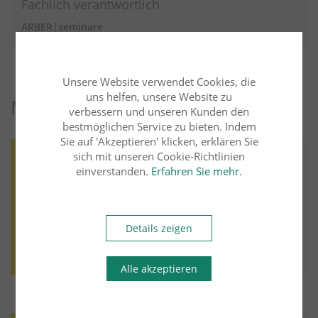
Fachlich verantwortlich
ARBER|seminare
Unsere Website verwendet Cookies, die
uns helfen, unsere Website zu
Mehr zu diesem Rechtsgebiet
verbessern und unseren Kunden den
bestmöglichen Service zu bieten. Indem
Sie auf 'Akzeptieren' klicken, erklären Sie
Arbeitsrecht
31.10.2022
sich mit unseren Cookie-Richtlinien
einverstanden.
Erfahren Sie mehr.
ARBER|seminare
Annahmeverzug nach Vorlage eines
negativen Corona-Tests
Details zeigen
Weiter lesen
Mehr aus diesem Rechtsgebiet lesen
Alle akzeptieren