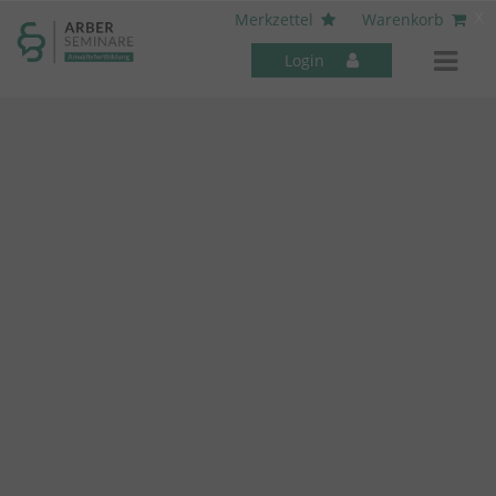
----- Body: -----
x
Merkzettel
Warenkorb
Login
Mitarbeiter-Seminare