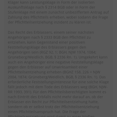
Kläger kann Leistungsklage in Form der isolierten
Auskunftsklage nach § 2314 BGB oder in Form der
Stufenklage mit einem zunächst unbezifferten Antrag auf
Zahlung des Pflichtteils erheben, wobei sodann die Frage
der Pflichtteilsentziehung inzident zu klären ist.
Das Recht des Erblassers, einem seiner nächsten
Angehörigen nach § 2333 BGB den Pflichtteil zu
entziehen, kann Gegenstand einer positiven
Feststellungsklage des Erblassers gegen den
Angehörigen sein (RGZ 92, 1; BGH, NJW 1974, 1084;
Grüneberg/Weidlich, BGB, § 2336 Rn. 1). Umgekehrt kann
auch ein Angehöriger eine negative Feststellungsklage
gegen den Erblasser auf Unwirksamkeit einer
Pflichtteilsentziehung erheben (BGHZ 158, 226 = NJW
2004, 1874; Grüneberg/Weidlich, BGB, § 2336 Rn. 1). Das
erforderliche Feststellungsinteresse für eine solche Klage
fällt jedoch mit dem Tode des Erblassers weg (BGH, NJW-
RR 1993, 391). Für den Pflichtteilsberechtigten kommt es
nach Eintritt des Erbfalls nicht mehr darauf an, ob der
Erblasser ein Recht zur Pflichtteilsentziehung hatte,
sondern ob er selbst trotz der Pflichtteilsentziehung
einen Pflichtteilsanspruch hat. Die Frage der
Pflichtteilsentziehung wird damit zu einer bloßen