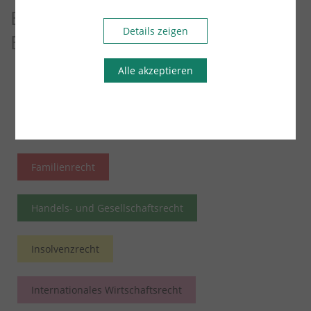
Entdecken Sie weitere Blog-
Details zeigen
Beiträge
Alle akzeptieren
Arbeitsrecht
Übersicht
Bau- und Architektenrecht
Erbrecht
Familienrecht
Handels- und Gesellschaftsrecht
Insolvenzrecht
Internationales Wirtschaftsrecht