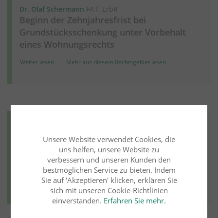
Dr. Olaf Schermann
FA f. ErbR
Beginn der Zehnjahresfrist bei
Grundstücksschenkung unter Vorbehalt
eines Wohnungsrechts
Weiter lesen
Mehr aus diesem Rechtsgebiet lesen
Erbrecht
24.03.2026
Unsere Website verwendet Cookies, die
Dr. Olaf Schermann
FA f. ErbR
uns helfen, unsere Website zu
Vollstreckung der Auskunftspflicht nach
verbessern und unseren Kunden den
§ 2314 BGB durch Zwangsmittel
bestmöglichen Service zu bieten. Indem
Sie auf 'Akzeptieren' klicken, erklären Sie
Weiter lesen
Mehr aus diesem Rechtsgebiet lesen
sich mit unseren Cookie-Richtlinien
einverstanden.
Erfahren Sie mehr.