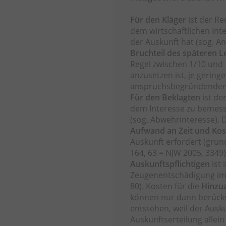
Für den Kl
äger
ist der Re
dem wirtschaftlichen Int
der Auskunft hat (sog. An
Bruchteil des späteren 
Regel zwischen 1/10 un
anzusetzen ist, je gering
anspruchsbegründenden 
Für den B
eklagten
ist de
dem Interesse zu bemesse
(sog. Abwehrinteresse).
Aufwand an Zeit und Ko
Auskunft erfordert (gru
164, 63 = NJW 2005, 3349
Auskunftspflichtigen
ist 
Zeugenentschädigung im 
80). Kosten für die
Hinzu
können nur dann berücks
entstehen, weil der Ausk
Auskunftserteilung allein