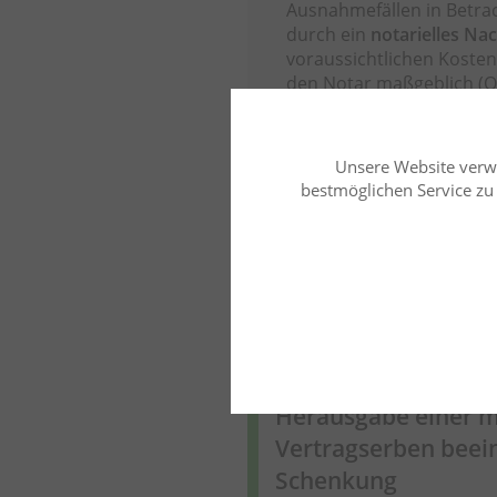
Ausnahmefällen in Betrac
durch ein
notarielles Na
voraussichtlichen Kosten
den Notar maßgeblich (OL
Mehr aus diesem Rechtsgeb
Unsere Website verw
bestmöglichen Service zu b
Mehr zu diesem 
Erbrecht
Dr. Olaf Schermann
FA f. 
Herausgabe einer 
Vertragserben beei
Schenkung