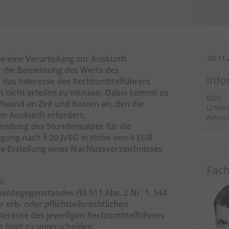
ge eine Verurteilung zur Auskunft
30.11.
ür die Bemessung des Werts des
Info
as Interesse des Rechtsmittelführers
 nicht erteilen zu müssen. Dabei kommt es
BGH
fwand an Zeit und Kosten an, den die
Urteil
en Auskunft erfordert.
Aktenz
endung des Stundensatzes für die
gung nach § 20 JVEG in Höhe von 4 EUR
ie Erstellung eines Nachlassverzeichnisses
Fach
s:
erdegegenstandes (§§ 511 Abs. 2 Nr. 1, 544
r erb- oder pflichtteilsrechtlichen
nteresse des jeweiligen Rechtsmittelführers
 folgt zu unterscheiden: