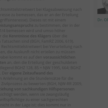
chtsmittelstreitwert bei Klageabweisung nach
eresse zu bemessen, das er an der Erteilung
Dr. O
griffsinteresse). Dieses ist mit einem
Leistungsanspruchs
zu bestimmen, der in der
d 1/4 bemessen wird und umso höher
er die
Kenntnisse des Klägers
über die
Tatsachen sind (BGH, FamRZ 2006, 619).
r Rechtsmittelstreitwert bei Verurteilung nach
n, die Auskunft nicht erteilen zu müssen
 Dabei kommt es auf den
voraussichtlichen
sten
an, den die Erteilung der geschuldeten
ndlegend BGHZ 128, 85 = NJW 1995, 664; BGHZ
). Der
eigene Zeitaufwand des
in Anlehnung an die Stundensätze für die
Zivilprozess zu bewerten (BGH, NJW-RR 2009,
ziehung von sa
chkundigen Hilfspersonen
ichtigt werden, wenn sie zwangsläufig
unftspflichtige zu einer sachgerechten
 nicht in der Lage ist; dies kommt nur in