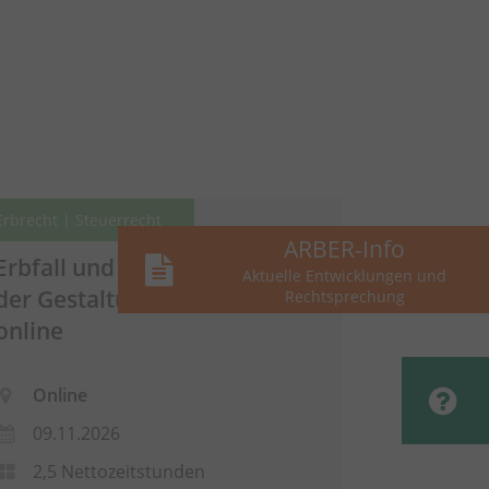
Erbrecht | Steuerrecht
ARBER-Info
Erbfall und Erbschaftsteuer in
Aktuelle Entwicklungen und
der Gestaltungsberatung -
Rechtsprechung
online
Online
09.11.2026
2,5 Nettozeitstunden