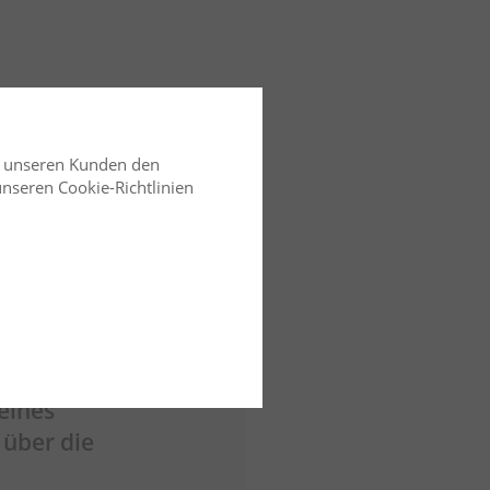
d unseren Kunden den
 unseren Cookie-Richtlinien
05.10.2023
. ErbR
eines
 über die