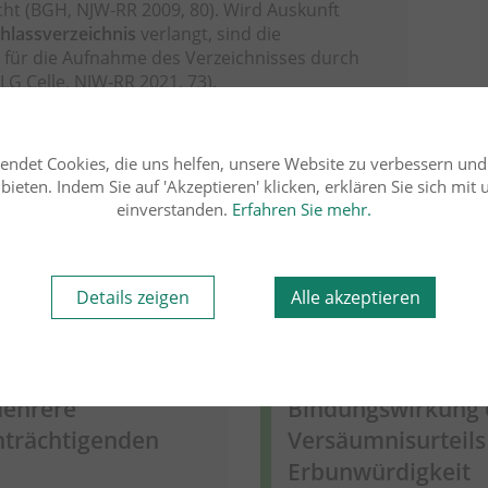
ht (BGH, NJW-RR 2009, 80). Wird Auskunft
chlassverzeichnis
verlangt, sind die
 für die Aufnahme des Verzeichnisses durch
G Celle, NJW-RR 2021, 73).
iet lesen
endet Cookies, die uns helfen, unsere Website zu verbessern un
ieten. Indem Sie auf 'Akzeptieren' klicken, erklären Sie sich mit
einverstanden.
Erfahren Sie mehr.
Rechtsgebiet
Details zeigen
Alle akzeptieren
31.10.2021
Erbrecht
ErbR
Dr. Olaf Schermann
FA f
mehrere
Bindungswirkung 
nträchtigenden
Versäumnisurteils
Erbunwürdigkeit