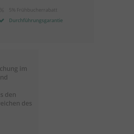
5% Frühbucherrabatt
Durchführungsgarantie
echung im
und
s den
reichen des