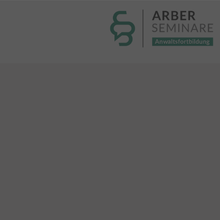
----- Body: -----