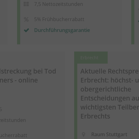
7,5 Nettozeitstunden
5% Frühbucherrabatt
Durchführungsgarantie
Erbrecht
streckung bei Tod
Aktuelle Rechtspr
ners - online
Erbrecht: höchst- 
obergerichtliche
Entscheidungen au
wichtigsten Teilbe
6
Erbrechts
zeitstunden
Raum Stuttgart
ucherrabatt