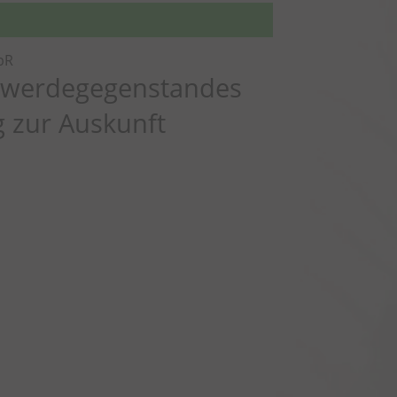
rbR
hwerdegegenstandes
g zur Auskunft