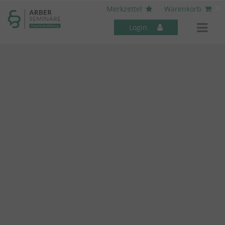
----- Body: -----
x
Merkzettel
Warenkorb
Login
Mitarbeiter-Seminare