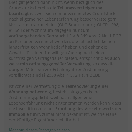
Dies gilt jedoch dann nicht, wenn bezüglich des
Grundstücks bereits die
Teilungsversteigerung
beantragt
ist, weil sich ein unvermietetes Grundstück
nach allgemeiner Lebenserfahrung besser versteigern
lässt als ein vermietetes (OLG Brandenburg, OLGR 1998,
8). Soll der Wohnraum dagegen
nur zum
vorübergehenden Gebrauch
i.S.v. § 549 Abs. 2 Nr. 1 BGB
an Personen vermietet werden, die tatsächlich keinen
längerfristigen Wohnbedarf haben und daher die
Gewähr für einen freiwilligen Auszug nach einer
kurzfristigen Vertragsdauer bieten, entspricht dies
auch
weiterhin ordnungsgemäßer Verwaltung
, so dass die
übrigen Miterben zur Erteilung ihrer Zustimmung
verpflichtet sind (§ 2038 Abs. 1 S. 2 Hs. 1 BGB).
Ist vor einer Vermietung die
Teilrenovierung einer
Wohnung notwendig
, besteht hingegen keine
Zustimmungspflicht, weil nach allgemeiner
Lebenserfahrung nicht angenommen werden kann, dass
die Investition zu einer
Erhöhung des Verkehrswerts der
Immobilie
führt, zumal nicht bekannt ist, welche Pläne
der künftige Eigentümer mit ihr hat.
Mehr aus diesem Rechtsgebiet lesen