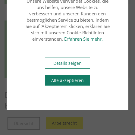
Unsere Website verwendet Cookies, die
uns helfen, unsere Website zu
verbessern und unseren Kunden den
bestmöglichen Service zu bieten. Indem
Sie auf 'Akzeptieren' klicken, erklären Sie
Erbrecht
26.01.2026
sich mit unseren Cookie-Richtlinien
einverstanden.
Erfahren Sie mehr.
Dr. Olaf Schermann
FA f. ErbR
Wechselbezüglichkeit einer
Ersatzschlusserbeneinsetzung
Details zeigen
Weiter lesen
Mehr aus diesem Rechtsgebiet lesen
Alle akzeptieren
Entdecken Sie weitere Blog-
Beiträge
Arbeitsrecht
Übersicht