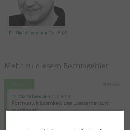
Dr. Olaf Schermann
FA f. ErbR
Mehr zu diesem Rechtsgebiet
Erbrecht
30.04.2022
Dr. Olaf Schermann
FA f. ErbR
Formunwirksamkeit des „testamentum
mysticum“
Weiter lesen
Mehr aus diesem Rechtsgebiet lesen