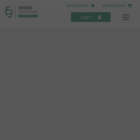
----- Body: -----
x
Merkzettel
Warenkorb
Login
Mitarbeiter-Seminare