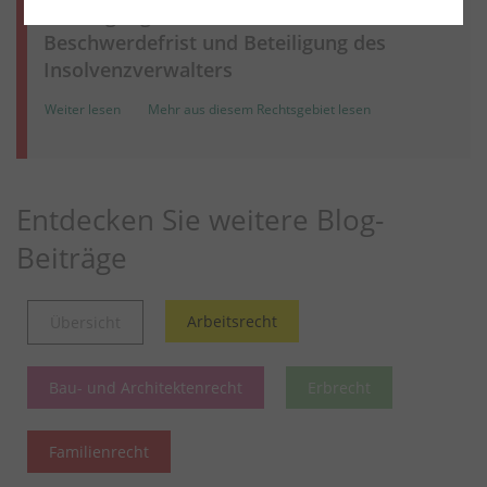
Versorgungsanrechte in der Insolvenz -
Beschwerdefrist und Beteiligung des
Insolvenzverwalters
Weiter lesen
Mehr aus diesem Rechtsgebiet lesen
Entdecken Sie weitere Blog-
Beiträge
Arbeitsrecht
Übersicht
Bau- und Architektenrecht
Erbrecht
Familienrecht