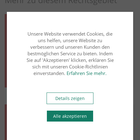
Familienrecht
12.07.2023
Dr. Rainer Kemper
Lehrbeauftragter Uni Münster u.
Unsere Website verwendet Cookies, die
Paris X
uns helfen, unsere Website zu
Abstammungsrecht - Anknüpfung der
verbessern und unseren Kunden den
Vorfrage "Bestand der Ehe" im
bestmöglichen Service zu bieten. Indem
Sie auf 'Akzeptieren' klicken, erklären Sie
Abstammungsstatut
sich mit unseren Cookie-Richtlinien
einverstanden.
Erfahren Sie mehr.
Weiter lesen
Mehr aus diesem Rechtsgebiet lesen
Details zeigen
Familienrecht
31.10.2021
Alle akzeptieren
Dr. Rainer Kemper
Lehrbeauftragter Uni Münster u.
Paris X
Versorgungsausgleich -