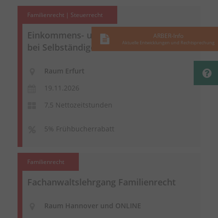
Familienrecht | Steuerrecht
Einkommens- und Gewinnermittlung
ARBER-Info
Aktuelle Entwicklungen und Rechtsprechung
bei Selbständigen im Unterhaltsrecht
Raum Erfurt
19.11.2026
7,5 Nettozeitstunden
5% Frühbucherrabatt
Familienrecht
Fachanwaltslehrgang Familienrecht
Raum Hannover und ONLINE