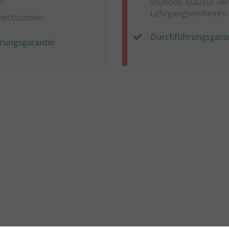
Stunden Klausur vert
Lehrgangseinheiten
zeitstunden
Durchführungsgara
rungsgarantie