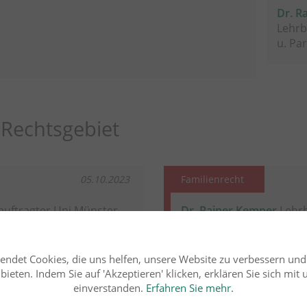
Dr. R
Lehrb
u. Par
Rechtsgebiet
05.10.2023
Familienrecht
uftragter Uni Münster
Dr. Rainer Kemper
Lehrb
u. Paris X
esetz - Die
Versorgungsausgle
endet Cookies, die uns helfen, unsere Website zu verbessern un
ungsinhalte des
Versorgungsanrech
ieten. Indem Sie auf 'Akzeptieren' klicken, erklären Sie sich mit
hsene
Beschwerdefrist u
einverstanden.
Erfahren Sie mehr.
Insolvenzverwalte