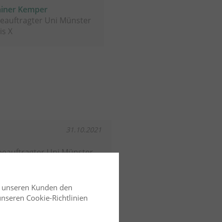
ainer Kemper
eauftragter Uni Münster
is X
31.10.2021
eauftragter Uni Münster
ich -
d unseren Kunden den
te in der Insolvenz -
 unseren Cookie-Richtlinien
nd Beteiligung des
rs