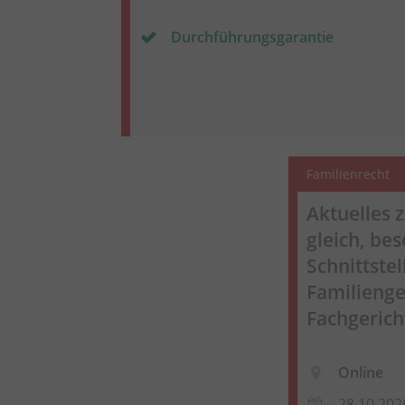
Durchführungsgarantie
Familienrecht
Aktuelles
gleich
, be
Schnittste
Familienge
Fachgerich
Online
28.10.202