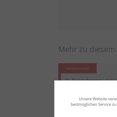
Mehr zu diesem 
Familienrecht
Dr. Rainer Kemper
Lehrbea
u. Paris X
Selbstbestimmungsg
Unsere Website verw
wesentlichen Regel
bestmöglichen Service zu b
Entwurfs für Erwac