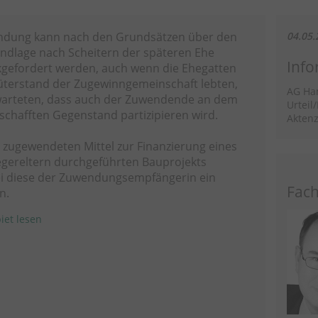
endung kann nach den Grundsätzen über den
04.05.
undlage nach Scheitern der späteren Ehe
Info
ckgefordert werden, auch wenn die Ehegatten
Güterstand der Zugewinngemeinschaft lebten,
AG Ha
erwarteten, dass auch der Zuwendende an dem
Urteil
chafften Gegenstand partizipieren wird.
Aktenz
ie zugewendeten Mittel zur Finanzierung eines
egereltern durchgeführten Bauprojekts
i diese der Zuwendungsempfängerin ein
Fach
n.
iet lesen