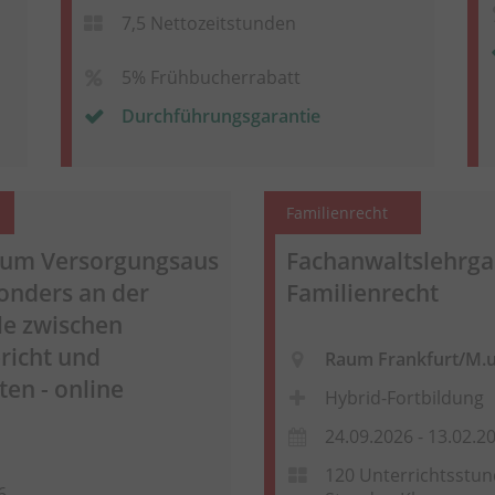
7,5 Nettozeitstunden
5% Frühbucherrabatt
Durchführungsgarantie
Familienrecht
 zum
Versorgungsaus
Fachanwaltslehrg
sonders an der
Familienrecht
lle zwischen
richt und
Raum Frankfurt/M.
ten - online
Hybrid-Fortbildung
24.09.2026 - 13.02.2
120 Unterrichtsstund
6