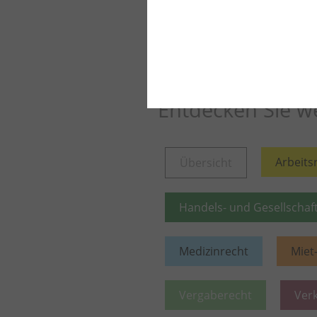
Weiter lesen
Mehr aus die
Entdecken Sie we
Arbeits
Übersicht
Handels- und Gesellschaf
Medizinrecht
Miet
Vergaberecht
Ver