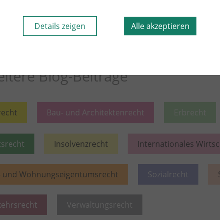
sem Rechtsgebiet lesen
Weiter lesen
Mehr aus d
Details zeigen
Alle akzeptieren
itere Blog-Beiträge
recht
Bau- und Architektenrecht
Erbrecht
tsrecht
Insolvenzrecht
Internationales Wirts
- und Wohnungseigentumsrecht
Sozialrecht
kehrsrecht
Verwaltungsrecht