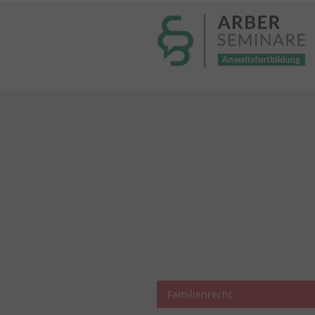
----- Body: -----
Familienrecht