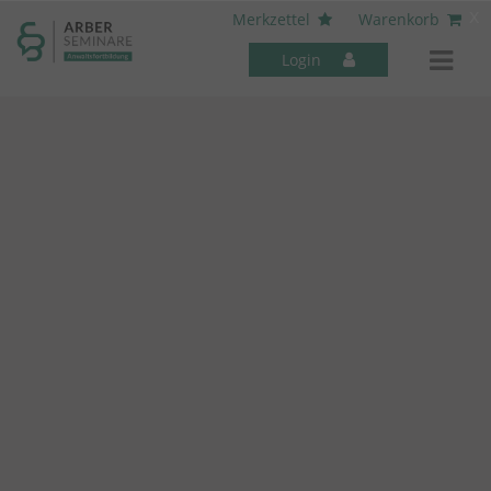
----- Body: -----
x
Merkzettel
Warenkorb
Login
Mitarbeiter-Seminare