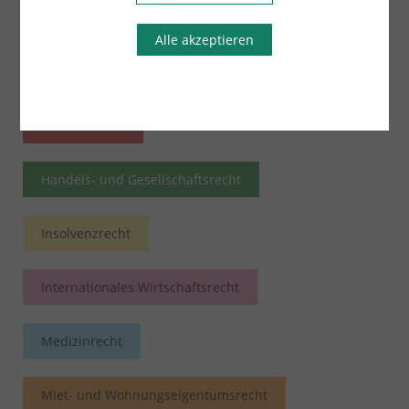
Arbeitsrecht
Übersicht
Alle akzeptieren
Bau- und Architektenrecht
Erbrecht
Familienrecht
Handels- und Gesellschaftsrecht
Insolvenzrecht
Internationales Wirtschaftsrecht
Medizinrecht
Miet- und Wohnungseigentumsrecht