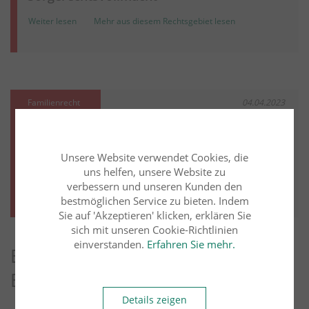
Weiter lesen
Mehr aus diesem Rechtsgebiet lesen
Familienrecht
04.04.2023
Dr. Rainer Kemper
Lehrbeauftragter Uni Münster u.
Paris X
Unsere Website verwendet Cookies, die
Kindschaftsrecht - Zweck des Umgangs
uns helfen, unsere Website zu
verbessern und unseren Kunden den
Weiter lesen
Mehr aus diesem Rechtsgebiet lesen
bestmöglichen Service zu bieten. Indem
Sie auf 'Akzeptieren' klicken, erklären Sie
sich mit unseren Cookie-Richtlinien
einverstanden.
Erfahren Sie mehr.
Entdecken Sie weitere Blog-
Beiträge
Details zeigen