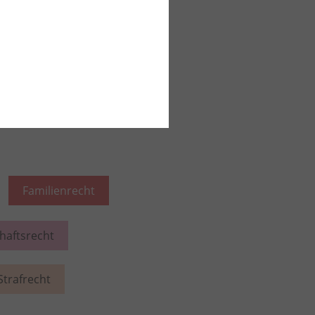
ich bei Zusage einer
ersorgung
iesem Rechtsgebiet lesen
Familienrecht
chaftsrecht
Strafrecht