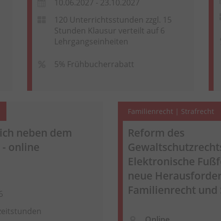
10.06.2027 - 23.10.2027
120 Unterrichtsstunden zzgl. 15
Stunden Klausur verteilt auf 6
Lehrgangseinheiten
5% Frühbucherrabatt
Familienrecht | Strafrecht
eich neben dem
Reform des
 - online
Gewaltschutzrecht
Elektronische Fußf
neue Herausforde
Familienrecht und 
6
zeitstunden
Online