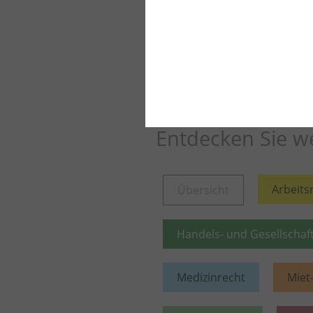
eines 15-Jährigen
Weiter lesen
Mehr aus die
Entdecken Sie we
Arbeits
Übersicht
Handels- und Gesellschaf
Medizinrecht
Miet