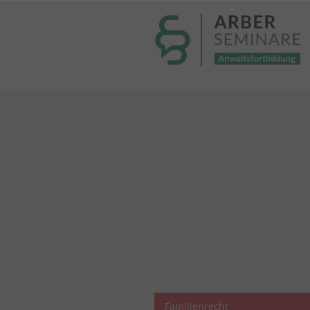
----- Body: -----
Familienrecht