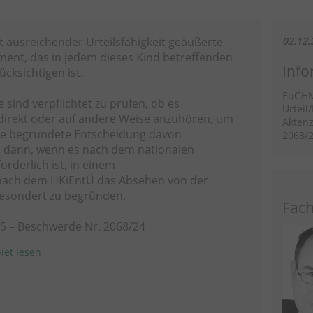
t ausreichender Urteilsfähigkeit geäußerte
02.12.
ement, das in jedem dieses Kind betreffenden
Info
cksichtigen ist.
EuGH
e sind verpflichtet zu prüfen, ob es
Urteil
 direkt oder auf andere Weise anzuhören, um
Aktenz
ne begründete Entscheidung davon
2068/
ch dann, wenn es nach dem nationalen
orderlich ist, in einem
nach dem HKiEntÜ das Absehen von der
esondert zu begründen.
Fach
25 – Beschwerde Nr. 2068/24
iet lesen