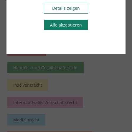
Details zeigen
Arbeitsrecht
Übersicht
Alle akzeptieren
Bau- und Architektenrecht
Erbrecht
Familienrecht
Handels- und Gesellschaftsrecht
Insolvenzrecht
Internationales Wirtschaftsrecht
Medizinrecht