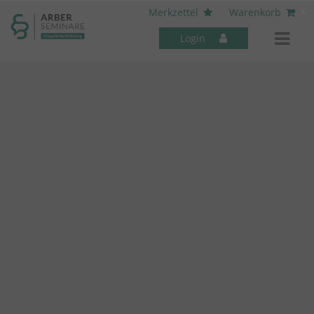
----- Body: -----
x
Merkzettel
Warenkorb
Login
Mitarbeiter-Seminare