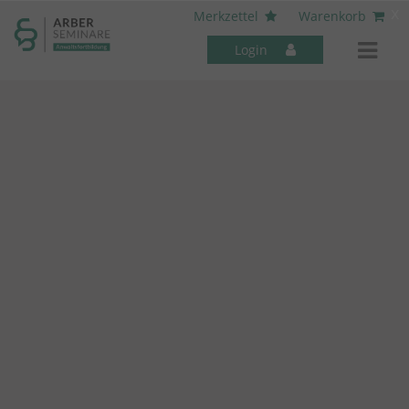
----- Body: -----
x
Merkzettel
Warenkorb
Login
Mitarbeiter-Seminare