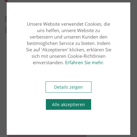
Entdecken Sie weitere Blog-
Unsere Website verwendet Cookies, die
Beiträge
uns helfen, unsere Website zu
verbessern und unseren Kunden den
bestmöglichen Service zu bieten. Indem
Arbeitsrecht
Übersicht
Sie auf 'Akzeptieren' klicken, erklären Sie
sich mit unseren Cookie-Richtlinien
einverstanden.
Erfahren Sie mehr.
Bau- und Architektenrecht
Erbrecht
Familienrecht
Details zeigen
Handels- und Gesellschaftsrecht
Alle akzeptieren
Insolvenzrecht