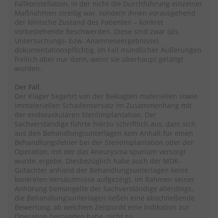
Fallkonstellation, in der nicht die Durchführung einzelner
Maßnahmen streitig war, sondern ihnen vorausgehend
der klinische Zustand des Patienten – konkret
vorbestehende Beschwerden. Diese sind zwar (als
Untersuchungs- bzw. Anamneseergebnisse)
dokumentationspflichtig, im Fall mündlicher Äußerungen
freilich aber nur dann, wenn sie überhaupt getätigt
wurden.
Der Fall
:
Der Kläger begehrt von der Beklagten materiellen sowie
immateriellen Schadensersatz im Zusammenhang mit
der endovaskulären Stentimplantation. Der
Sachverständige führte hierzu schriftlich aus, dass sich
aus den Behandlungsunterlagen kein Anhalt für einen
Behandlungsfehler bei der Stentimplantation oder der
Operation, mit der das Aneurysma spurium versorgt
wurde, ergebe. Diesbezüglich habe auch der MDK-
Gutachter anhand der Behandlungsunterlagen keine
konkreten Versäumnisse aufgezeigt. Im Rahmen seiner
Anhörung bemängelte der Sachverständige allerdings,
die Behandlungsunterlagen ließen eine abschließende
Bewertung, ab welchem Zeitpunkt eine Indikation zur
Operation bestanden habe, nicht zu.