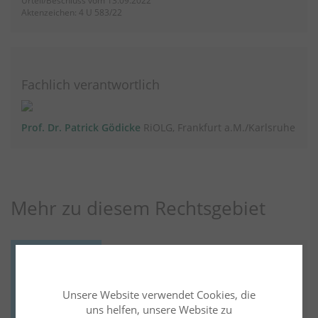
Urteil/Beschluss vom 13.09.2022
Aktenzeichen: 4 U 583/22
Fachlich verantwortlich
Prof. Dr. Patrick Gödicke
RiOLG, Frankfurt a.M./Karlsruhe
Mehr zu diesem Rechtsgebiet
Medizinrecht
13.10.2025
Prof. Dr. Patrick Gödicke
RiBGH
Unsere Website verwendet Cookies, die
Aktuelles zum Verjährungsrecht - (Bloße)
uns helfen, unsere Website zu
Vermutung von Behandlungsfehlern und