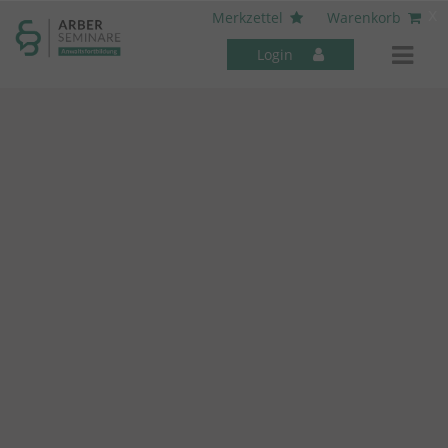
----- Body: -----
x
Merkzettel
Warenkorb
Login
Mitarbeiter-Seminare