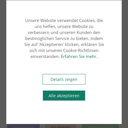
Bau- und Architektenrecht
Erbrecht
Unsere Website verwendet Cookies, die
uns helfen, unsere Website zu
Familienrecht
verbessern und unseren Kunden den
bestmöglichen Service zu bieten. Indem
Handels- und Gesellschaftsrecht
Sie auf 'Akzeptieren' klicken, erklären Sie
sich mit unseren Cookie-Richtlinien
einverstanden.
Erfahren Sie mehr.
Insolvenzrecht
Internationales Wirtschaftsrecht
Details zeigen
Medizinrecht
Alle akzeptieren
Miet- und Wohnungseigentumsrecht
Sozialrecht
Strafrecht
Vergaberecht