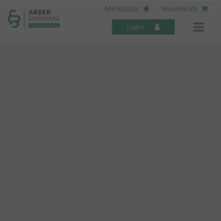
----- Body: -----
x
Merkzettel
Warenkorb
Login
Mitarbeiter-Seminare