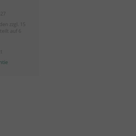
027
en zzgl. 15
eilt auf 6
t
ntie