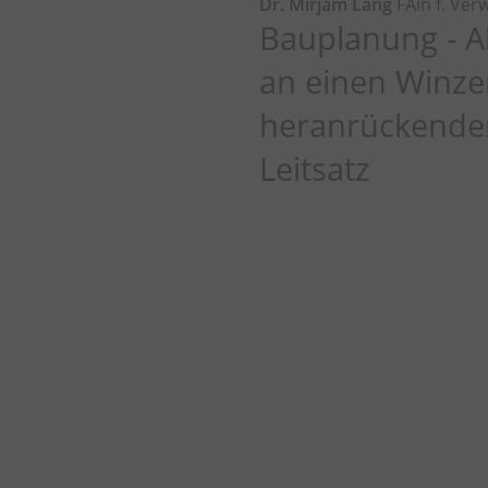
Dr. Mirjam Lang
FAin f. Ver
Bauplanung - 
an einen Winze
heranrückend
Leitsatz