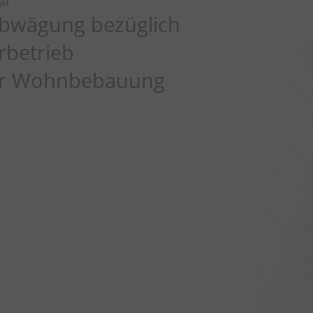
wR
Abwägung bezüglich
rbetrieb
er Wohnbebauung