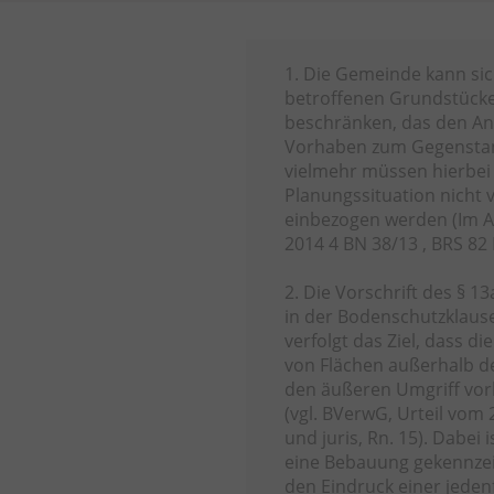
1. Die Gemeinde kann si
betroffenen Grundstücke 
beschränken, das den An
Vorhaben zum Gegenstan
vielmehr müssen hierbei
Planungssituation nicht 
einbezogen werden (Im A
2014 4 BN 38/13 , BRS 82 
2. Die Vorschrift des § 13
in der Bodenschutzklause
verfolgt das Ziel, dass
von Flächen außerhalb d
den äußeren Umgriff vor
(vgl. BVerwG, Urteil vom 
und juris, Rn. 15). Dabei
eine Bebauung gekennzeic
den Eindruck einer jeden