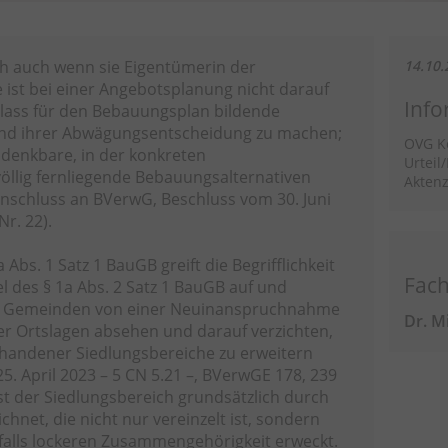
ch auch wenn sie Eigentümerin der
14.10.
ist bei einer Angebotsplanung nicht darauf
Info
lass für den Bebauungsplan bildende
d ihrer Abwägungsentscheidung zu machen;
OVG K
 denkbare, in der konkreten
Urteil
völlig fernliegende Bebauungsalternativen
Aktenz
nschluss an BVerwG, Beschluss vom 30. Juni
Nr. 22).
a Abs. 1 Satz 1 BauGB greift die Begrifflichkeit
Fach
l des § 1a Abs. 2 Satz 1 BauGB auf und
 die Gemeinden von einer Neuinanspruchnahme
Dr. M
er Ortslagen absehen und darauf verzichten,
handener Siedlungsbereiche zu erweitern
25. April 2023 – 5 CN 5.21 –, BVerwGE 178, 239
 ist der Siedlungsbereich grundsätzlich durch
hnet, die nicht nur vereinzelt ist, sondern
falls lockeren Zusammengehörigkeit erweckt.