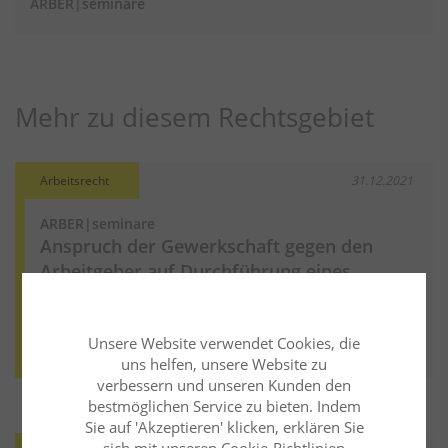
ARBER|seminare
Mehr zu diesem Rechtsgebiet
Arbeitsrecht
31.12.2021
ARBER|seminare
Anspruch der Gewerkschaft gegen den
Arbeitgeber auf Durchführung eines
Haustarifvertrags
Weiter lesen
Mehr aus diesem Rechtsgebiet lesen
Unsere Website verwendet Cookies, die
uns helfen, unsere Website zu
verbessern und unseren Kunden den
bestmöglichen Service zu bieten. Indem
Sie auf 'Akzeptieren' klicken, erklären Sie