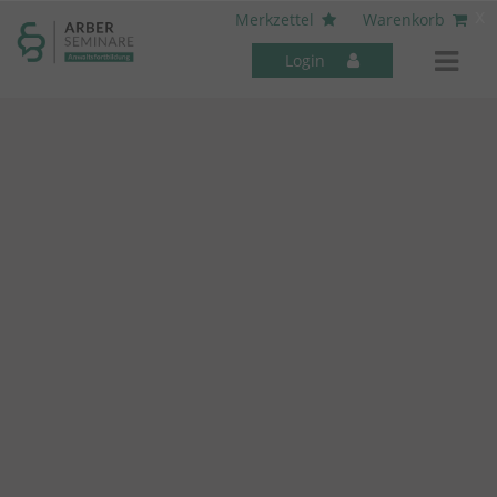
----- Body: -----
x
Merkzettel
Warenkorb
Login
Mitarbeiter-Seminare