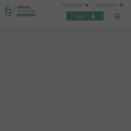
----- Body: -----
x
Merkzettel
Warenkorb
Login
Mitarbeiter-Seminare