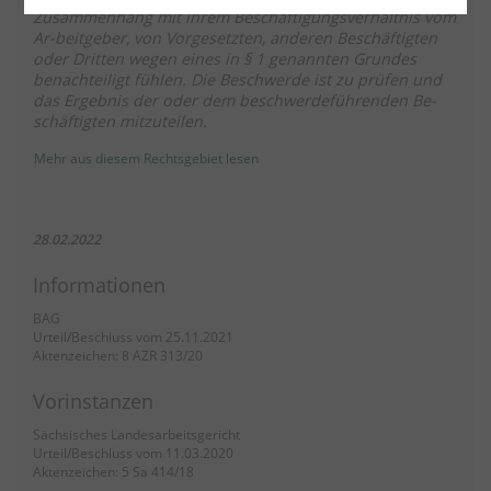
Zusammenhang mit ihrem Beschäftigungsverhältnis vom
Ar-beitgeber, von Vorgesetzten, anderen Beschäftigten
oder Dritten wegen eines in § 1 genannten Grundes
benachteiligt fühlen. Die Beschwerde ist zu prüfen und
das Ergebnis der oder dem beschwerdeführenden Be-
schäftigten mitzuteilen.
Mehr aus diesem Rechtsgebiet lesen
28.02.2022
Informationen
BAG
Urteil/Beschluss vom 25.11.2021
Aktenzeichen: 8 AZR 313/20
Vorinstanzen
Sächsisches Landesarbeitsgericht
Urteil/Beschluss vom 11.03.2020
Aktenzeichen: 5 Sa 414/18