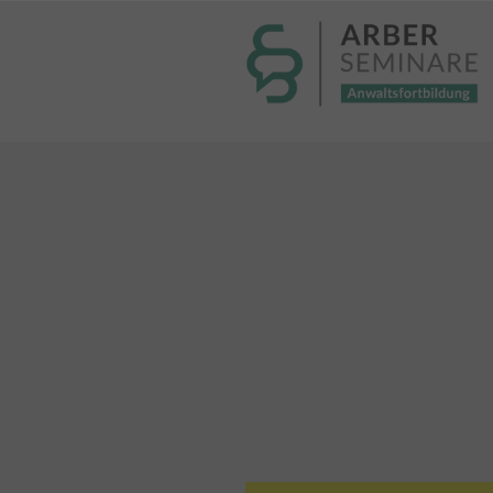
----- Body: -----