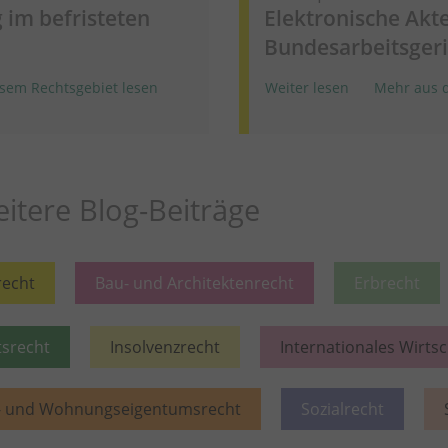
 im befristeten
Elektronische Akt
Bundesarbeitsgeri
sem Rechtsgebiet lesen
Weiter lesen
Mehr aus d
itere Blog-Beiträge
recht
Bau- und Architektenrecht
Erbrecht
tsrecht
Insolvenzrecht
Internationales Wirts
- und Wohnungseigentumsrecht
Sozialrecht