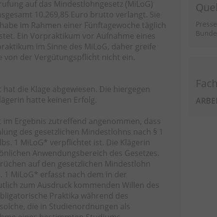
erufung auf das Mindestlohngesetz (MiLoG)
Quel
sgesamt 10.269,85 Euro brutto verlangt. Sie
Presse
e habe im Rahmen einer Fünftagewoche täglich
Bundes
istet. Ein Vorpraktikum vor Aufnahme eines
tpraktikum im Sinne des MiLoG, daher greife
 von der Vergütungspflicht nicht ein.
Fach
 hat die Klage abgewiesen. Die hiergegen
lägerin hatte keinen Erfolg.
ARBE
t im Ergebnis zutreffend angenommen, dass
ahlung des gesetzlichen Mindestlohns nach § 1
lbs. 1 MiLoG* verpflichtet ist. Die Klägerin
rsönlichen Anwendungsbereich des Gesetzes.
rüchen auf den gesetzlichen Mindestlohn
r. 1 MiLoG* erfasst nach dem in der
tlich zum Ausdruck kommenden Willen des
bligatorische Praktika während des
solche, die in Studienordnungen als