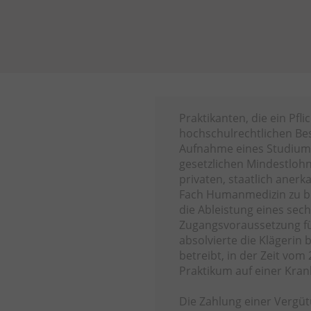
Praktikanten, die ein Pfl
hochschulrechtlichen Be
Aufnahme eines Studiums
gesetzlichen Mindestlohn.
privaten, staatlich aner
Fach Humanmedizin zu be
die Ableistung eines se
Zugangsvoraussetzung fü
absolvierte die Klägerin 
betreibt, in der Zeit vo
Praktikum auf einer Kran
Die Zahlung einer Vergüt