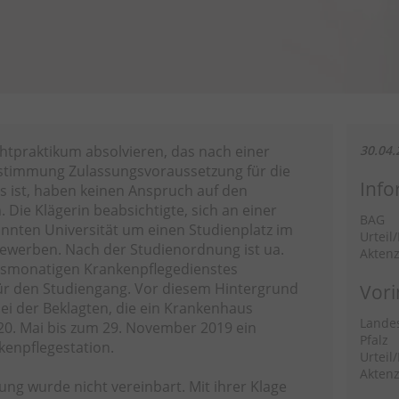
ichtpraktikum absolvieren, das nach einer
30.04.
stimmung Zulassungsvoraussetzung für die
Info
 ist, haben keinen Anspruch auf den
 Die Klägerin beabsichtigte, sich an einer
BAG
kannten Universität um einen Studienplatz im
Urteil
werben. Nach der Studienordnung ist ua.
Aktenz
chsmonatigen Krankenpflegedienstes
r den Studiengang. Vor diesem Hintergrund
Vori
bei der Beklagten, die ein Krankenhaus
Landes
m 20. Mai bis zum 29. November 2019 ein
Pfalz
kenpflegestation.
Urteil
Aktenz
ung wurde nicht vereinbart. Mit ihrer Klage