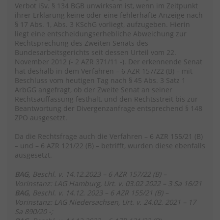
Verbot iSv. § 134 BGB unwirksam ist, wenn im Zeitpunkt
ihrer Erklärung keine oder eine fehlerhafte Anzeige nach
§ 17 Abs. 1, Abs. 3 KSchG vorliegt, aufzugeben. Hierin
liegt eine entscheidungserhebliche Abweichung zur
Rechtsprechung des Zweiten Senats des
Bundesarbeitsgerichts seit dessen Urteil vom 22.
November 2012 (- 2 AZR 371/11 -). Der erkennende Senat
hat deshalb in dem Verfahren – 6 AZR 157/22 (B) – mit
Beschluss vom heutigen Tag nach § 45 Abs. 3 Satz 1
ArbGG angefragt, ob der Zweite Senat an seiner
Rechtsauffassung festhält, und den Rechtsstreit bis zur
Beantwortung der Divergenzanfrage entsprechend § 148
ZPO ausgesetzt.
Da die Rechtsfrage auch die Verfahren – 6 AZR 155/21 (B)
– und – 6 AZR 121/22 (B) – betrifft, wurden diese ebenfalls
ausgesetzt.
BAG,
Beschl. v. 14.12.2023 – 6 AZR 157/22 (B) –
Vorinstanz: LAG Hamburg, Urt. v. 03.02 2022 – 3 Sa 16/21
BAG,
Beschl. v. 14.12. 2023 – 6 AZR 155/21 (B) –
Vorinstanz: LAG Niedersachsen, Urt. v. 24.02. 2021 – 17
Sa 890/20 -;