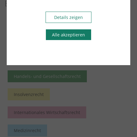
Beiträge
Details zeigen
Arbeitsrecht
Übersicht
Alle akzeptieren
Bau- und Architektenrecht
Erbrecht
Familienrecht
Handels- und Gesellschaftsrecht
Insolvenzrecht
Internationales Wirtschaftsrecht
Medizinrecht