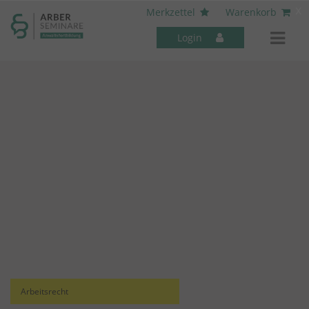
----- Body: -----
x
Merkzettel
Warenkorb
Login
Mitarbeiter-Seminare
Arbeitsrecht