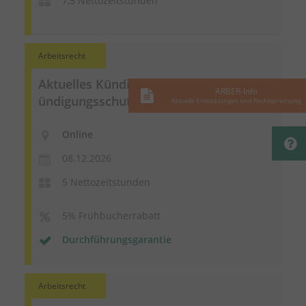
7,5 Nettozeitstunden
Arbeitsrecht
Aktuelles
Kündigungsschutzrecht
und
K
ARBER-Info
ündigungsschutzprozessrecht
- online
Aktuelle Entwicklungen und Rechtsprechung
Online
08.12.2026
5 Nettozeitstunden
5% Frühbucherrabatt
Durchführungsgarantie
Arbeitsrecht