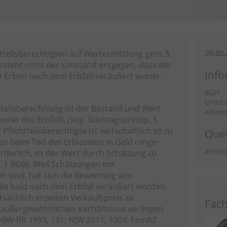
teilsberechtigten auf Wertermittlung gem. §
28.02.
GB steht nicht der Umstand entgegen, dass der
Info
Erben nach dem Erbfall veräußert wurde.
BGH
Urteil
htteilsberechnung ist der Bestand und Wert
Aktenz
nkt des Erbfalls (sog. Stichtagsprinzip, §
 Pflichtteilsberechtigte ist wirtschaftlich so zu
Quel
lass beim Tod des Erblassers in Geld umge-
amtlic
rderlich, ist der Wert durch Schätzung zu
S. 1 BGB). Weil Schätzungen mit
n sind, hat sich die Bewertung von
ie bald nach dem Erbfall veräußert worden
tsächlich erzielten Verkaufspreis zu
Fach
e außergewöhnlichen Verhältnisse vorliegen
 NJW-RR 1993, 131; NJW 2011, 1004; FamRZ