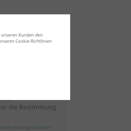
d unseren Kunden den
 unseren Cookie-Richtlinien
04.08.2025
. ErbR
für die Bestimmung
iesem Rechtsgebiet lesen