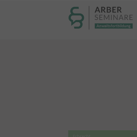
----- Body: -----
Erbrecht