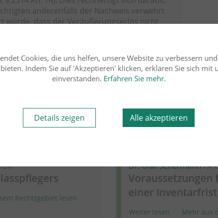
echtigten anderenfalls der Nachweis verwehrt
t würde, dass der Veräußerungserlös nicht
rswert entspricht.
iet lesen
endet Cookies, die uns helfen, unsere Website zu verbessern un
ieten. Indem Sie auf 'Akzeptieren' klicken, erklären Sie sich mit
einverstanden.
Erfahren Sie mehr.
Rechtsgebiet
Details zeigen
Alle akzeptieren
02.06.2025
Erbrecht
ErbR
Dr. Olaf Schermann
FA f
lasspflegers
Voraussetzungen 
einer Inventarfrist
sem Rechtsgebiet lesen
Weiter lesen
Mehr aus d