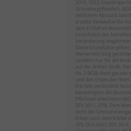
2015, 1023; Staudinger/H
Grüneberg/Weidlich, BGB,
zeitlichem Abstand zwisch
erzielte Verkaufserlös m
dem Erbfall im Wesentli
hinsichtlich des betreff
Veränderung eingetreten 
Diese Grundsätze gelten 
Wertermitt-lung gerichtet
sondern nur für die konk
auf der dritten Stufe. De
Hs. 2 BGB) dient gerade n
und den Erben den Wert 
Erb-falls verbindlich fest
berechtigten die Beurteil
Pflichtteil erleichtern (
ZEV 2011, 379). Dem Wer
nicht der Umstand entg
Erben nach dem Erbfall v
379; OLG Köln, ZEV 2014,
Grüneberg/Weidlich, BGB, 