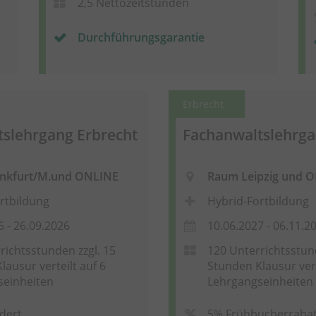
2,5 Nettozeitstunden
Durchführungsgarantie
Erbrecht
slehrgang Erbrecht
Fachanwaltslehrga
nkfurt/M.und ONLINE
Raum Leipzig und 
rtbildung
Hybrid-Fortbildung
6 - 26.09.2026
10.06.2027 - 06.11.2
richtsstunden zzgl. 15
120 Unterrichtsstund
lausur verteilt auf 6
Stunden Klausur vert
seinheiten
Lehrgangseinheiten
dert
5% Frühbucherrabat