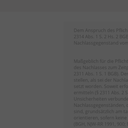
Dem Anspruch des Pflicht
2314 Abs. 1 S. 2 Hs. 2 B
Nachlassgegenstand vom 
Maßgeblich für die Pflic
des Nachlasses zum Zeitpu
2311 Abs. 1 S. 1 BGB). Der
stellen, als sei der Nach
setzt worden. Soweit erfo
ermitteln (§ 2311 Abs. 2 
Unsicherheiten verbunde
Nachlassgegenständen, d
sind, grundsätzlich am ta
orientieren, sofern kein
(BGH, NJW-RR 1991, 900;