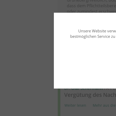
dass dem Pflichtteilsber
oder zumindest erschwer
dem tatsächlichen Verkeh
Mehr aus diesem Rechtsgeb
Unsere Website verw
bestmöglichen Service zu b
Mehr zu diesem 
Erbrecht
Dr. Olaf Schermann
FA f. 
Vergütung des Nach
Weiter lesen
Mehr aus die