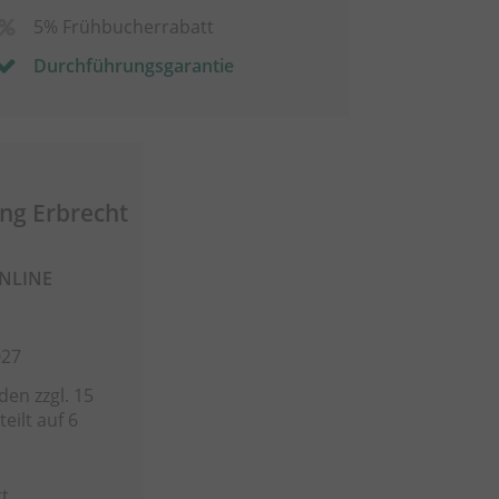
5% Frühbucherrabatt
Durchführungsgarantie
ng Erbrecht
ONLINE
027
en zzgl. 15
eilt auf 6
t