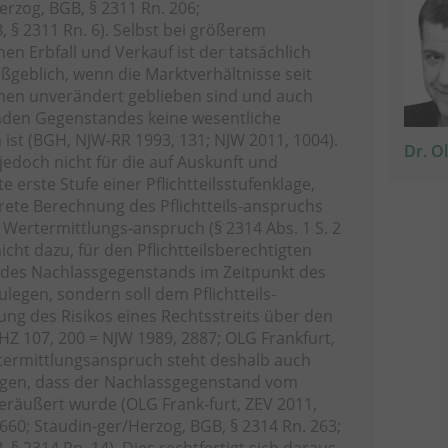
erzog, BGB, § 2311 Rn. 206;
 § 2311 Rn. 6). Selbst bei größerem
en Erbfall und Verkauf ist der tatsächlich
aßgeblich, wenn die Marktverhältnisse seit
chen unverändert geblieben sind und auch
enden Gegenstandes keine wesentliche
ist (BGH, NJW-RR 1993, 131; NJW 2011, 1004).
Dr. O
jedoch nicht für die auf Auskunft und
e erste Stufe einer Pflichtteilsstufenklage,
rete Berechnung des Pflichtteils-anspruchs
r Wertermittlungs-anspruch (§ 2314 Abs. 1 S. 2
icht dazu, für den Pflichtteilsberechtigten
des Nachlassgegenstands im Zeitpunkt des
zulegen, sondern soll dem Pflichtteils-
ung des Risikos eines Rechtsstreits über den
BGHZ 107, 200 = NJW 1989, 2887; OLG Frankfurt,
termittlungsanspruch steht deshalb auch
egen, dass der Nachlassgegenstand vom
eräußert wurde (OLG Frank-furt, ZEV 2011,
 660; Staudin-ger/Herzog, BGB, § 2314 Rn. 263;
§ 2314 Rn. 14). Dies rechtfertigt sich daraus,