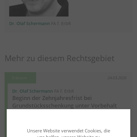
Dr. Olaf Schermann
FA f. ErbR
Mehr zu diesem Rechtsgebiet
Erbrecht
24.03.2026
Dr. Olaf Schermann
FA f. ErbR
Beginn der Zehnjahresfrist bei
Grundstücksschenkung unter Vorbehalt
eines Wohnungsrechts
Weiter lesen
Mehr aus diesem Rechtsgebiet lesen
Unsere Website verwendet Cookies, die
uns helfen, unsere Website zu