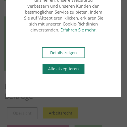
verbessern und unseren Kunden den
bestmöglichen Service zu bieten. Indem
Sie auf 'Akzeptieren' klicken, erklären Sie
Erbrecht
06.12.2024
sich mit unseren Cookie-Richtlinien
einverstanden.
Erfahren Sie mehr.
Dr. Olaf Schermann
FA f. ErbR
Verjährung des Vergütungsanspruchs des
Verwaltungsvollstreckers
Details zeigen
Weiter lesen
Mehr aus diesem Rechtsgebiet lesen
Alle akzeptieren
Entdecken Sie weitere Blog-
Beiträge
Arbeitsrecht
Übersicht