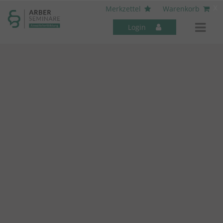
----- Body: -----
x
Merkzettel
Warenkorb
Login
Mitarbeiter-Seminare