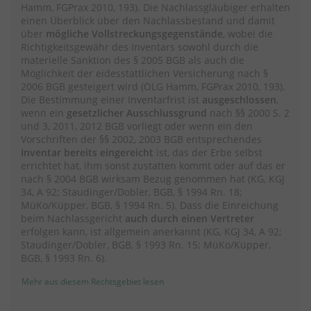
Hamm, FGPrax 2010, 193). Die Nachlassgläubiger erhalten
einen Überblick über den Nachlassbestand und damit
über
mögliche Vollstreckungsgegenstände
, wobei die
Richtigkeitsgewähr des Inventars sowohl durch die
materielle Sanktion des § 2005 BGB als auch die
Möglichkeit der eidesstattlichen Versicherung nach §
2006 BGB gesteigert wird (OLG Hamm, FGPrax 2010, 193).
Die Bestimmung einer Inventarfrist ist
ausgeschlossen
,
wenn ein
gesetzlicher Ausschlussgrund
nach §§ 2000 S. 2
und 3, 2011, 2012 BGB vorliegt oder wenn ein den
Vorschriften der §§ 2002, 2003 BGB entsprechendes
Inventar bereits eingereicht
ist, das der Erbe selbst
errichtet hat, ihm sonst zustatten kommt oder auf das er
nach § 2004 BGB wirksam Bezug genommen hat (KG, KGJ
34, A 92; Staudinger/Dobler, BGB, § 1994 Rn. 18;
MüKo/Küpper, BGB, § 1994 Rn. 5). Dass die Einreichung
beim Nachlassgericht
auch durch einen Vertreter
erfolgen kann, ist allgemein anerkannt (KG, KGJ 34, A 92;
Staudinger/Dobler, BGB, § 1993 Rn. 15; MüKo/Küpper,
BGB, § 1993 Rn. 6).
Mehr aus diesem Rechtsgebiet lesen