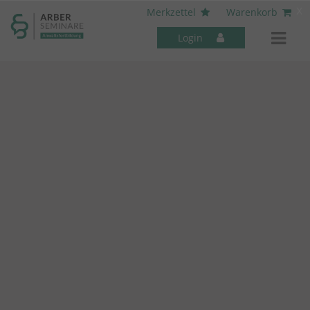
----- Body: -----
x
Merkzettel
Warenkorb
Login
Mitarbeiter-Seminare