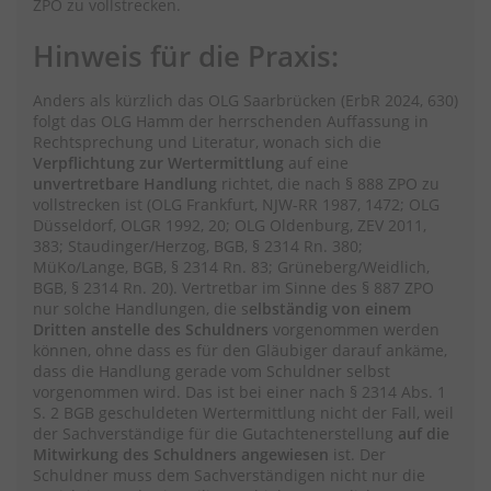
ZPO zu vollstrecken.
Hinweis für die Praxis:
Anders als kürzlich das OLG Saarbrücken (ErbR 2024, 630)
folgt das OLG Hamm der herrschenden Auffassung in
Rechtsprechung und Literatur, wonach sich die
Verpflichtung zur Wertermittlung
auf eine
unvertretbare Handlung
richtet, die nach § 888 ZPO zu
vollstrecken ist (OLG Frankfurt, NJW-RR 1987, 1472; OLG
Düsseldorf, OLGR 1992, 20; OLG Oldenburg, ZEV 2011,
383; Staudinger/Herzog, BGB, § 2314 Rn. 380;
MüKo/Lange, BGB, § 2314 Rn. 83; Grüneberg/Weidlich,
BGB, § 2314 Rn. 20). Vertretbar im Sinne des § 887 ZPO
nur solche Handlungen, die s
elbständig von einem
Dritten anstelle des Schuldners
vorgenommen werden
können, ohne dass es für den Gläubiger darauf ankäme,
dass die Handlung gerade vom Schuldner selbst
vorgenommen wird. Das ist bei einer nach § 2314 Abs. 1
S. 2 BGB geschuldeten Wertermittlung nicht der Fall, weil
der Sachverständige für die Gutachtenerstellung
auf die
Mitwirkung des Schuldners angewiesen
ist. Der
Schuldner muss dem Sachverständigen nicht nur die