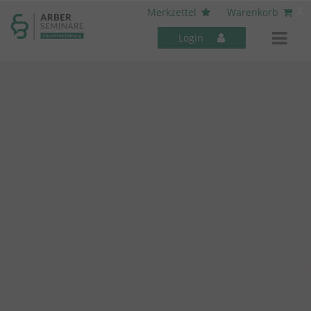
----- Body: -----
x
Merkzettel
Warenkorb
Login
Mitarbeiter-Seminare