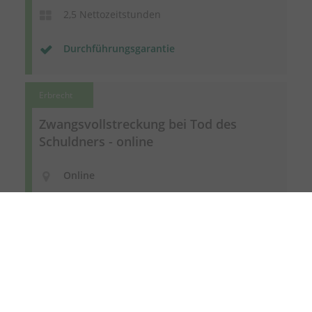
2,5 Nettozeitstunden
Durchführungsgarantie
Erbrecht
Zwangsvollstreckung bei Tod des
Schuldners - online
Online
12.11.2026
2,5 Nettozeitstunden
5% Frühbucherrabatt
Durchführungsgarantie