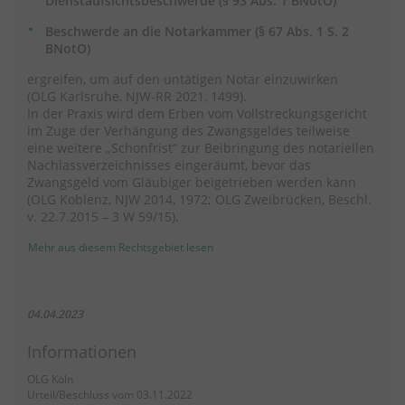
Dienstaufsichtsbeschwerde (§ 93 Abs. 1 BNotO)
Beschwerde an die Notarkammer (§ 67 Abs. 1 S. 2
BNotO)
ergreifen, um auf den untätigen Notar einzuwirken
(OLG Karlsruhe, NJW-RR 2021, 1499).
In der Praxis wird dem Erben vom Vollstreckungsgericht
im Zuge der Verhängung des Zwangsgeldes teilweise
eine weitere „Schonfrist“ zur Beibringung des notariellen
Nachlassverzeichnisses eingeräumt, bevor das
Zwangsgeld vom Gläubiger beigetrieben werden kann
(OLG Koblenz, NJW 2014, 1972; OLG Zweibrücken, Beschl.
v. 22.7.2015 – 3 W 59/15).
Mehr aus diesem Rechtsgebiet lesen
04.04.2023
Informationen
OLG Köln
Urteil/Beschluss vom 03.11.2022