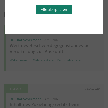
Alle akzeptieren
Mehr zu diesem Rechtsgebiet
Erbrecht
30.11.2023
Dr. Olaf Schermann
FA f. ErbR
Wert des Beschwerdegegenstandes bei
Verurteilung zur Auskunft
Weiter lesen
Mehr aus diesem Rechtsgebiet lesen
Erbrecht
16.04.2025
Dr. Olaf Schermann
FA f. ErbR
Inhalt des Zuziehungsrechts beim