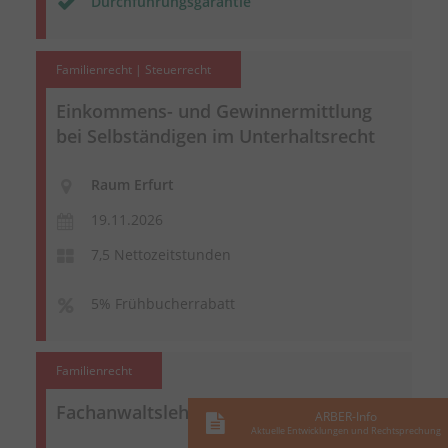
Durchführungsgarantie
Familienrecht | Steuerrecht
Einkommens- und Gewinnermittlung
bei Selbständigen im Unterhaltsrecht
Raum Erfurt
19.11.2026
7,5 Nettozeitstunden
5% Frühbucherrabatt
Familienrecht
Fachanwaltslehrgang Familienrecht
ARBER-Info
Aktuelle Entwicklungen und Rechtsprechung