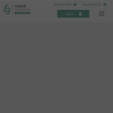
----- Body: -----
x
Merkzettel
Warenkorb
Login
Mitarbeiter-Seminare