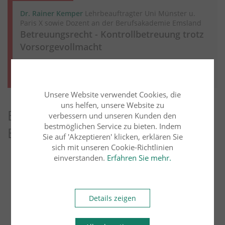
Dr. Rainer Kemper
Lehrbeauftragter Uni Münster u.
Paris X sowie Dozent an der Berufsakademie Emsland
Betreuungsrecht - Kontrollbetreuung trotz
Vorsorgevollmacht
Weiter lesen
Mehr aus diesem Rechtsgebiet lesen
Unsere Website verwendet Cookies, die
uns helfen, unsere Website zu
Entdecken Sie weitere Blog-
verbessern und unseren Kunden den
bestmöglichen Service zu bieten. Indem
Beiträge
Sie auf 'Akzeptieren' klicken, erklären Sie
sich mit unseren Cookie-Richtlinien
einverstanden.
Erfahren Sie mehr.
Arbeitsrecht
Übersicht
Bau- und Architektenrecht
Erbrecht
Details zeigen
Familienrecht