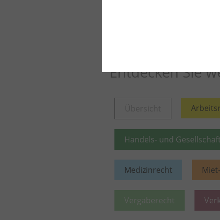
Weiter lesen
Mehr aus die
Entdecken Sie we
Arbeits
Übersicht
Handels- und Gesellschaf
Medizinrecht
Miet
Vergaberecht
Ver