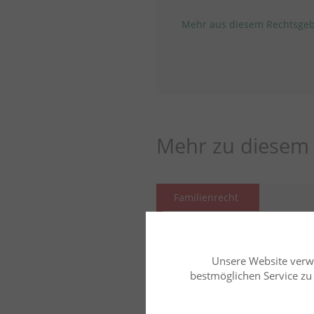
Mehr aus diesem Rechtsgeb
Mehr zu diesem 
Familienrecht
Dr. Rainer Kemper
Lehrbea
u. Paris X
Elterliche Sorge - V
Unsere Website verw
bestmöglichen Service zu b
Kindes im
Unterhaltsabänder