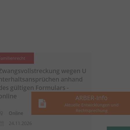
Familienrecht
Zwangsvollstreckung wegen
U
nterhaltsansprüchen
anhand
des gültigen Formulars -
online
ARBER-Info
Aktuelle Entwicklungen und
Rechtsprechung
Online
24.11.2026