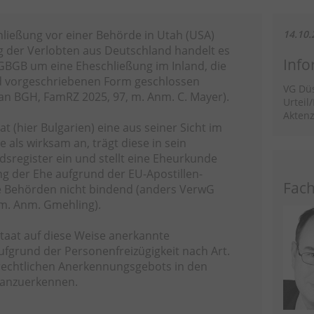
chließung vor einer Behörde in Utah (USA)
14.10.
g der Verlobten aus Deutschland handelt es
Info
 EGBGB um eine Eheschließung im Inland, die
nd vorgeschriebenen Form geschlossen
VG Düs
an BGH, FamRZ 2025, 97, m. Anm. C. Mayer).
Urteil
Aktenz
at (hier Bulgarien) eine aus seiner Sicht im
 als wirksam an, trägt diese in sein
sregister ein und stellt eine Eheurkunde
ng der Ehe aufgrund der EU-Apostillen-
Fach
e Behörden nicht bindend (anders VerwG
 m. Anm. Gmehling).
staat auf diese Weise anerkannte
aufgrund der Personenfreizügigkeit nach Art.
echtlichen Anerkennungsgebots in den
 anzuerkennen.