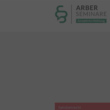
----- Body: -----
Familienrecht