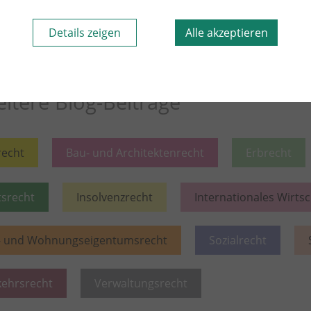
sem Rechtsgebiet lesen
Weiter lesen
Mehr aus d
Details zeigen
Alle akzeptieren
itere Blog-Beiträge
recht
Bau- und Architektenrecht
Erbrecht
tsrecht
Insolvenzrecht
Internationales Wirts
- und Wohnungseigentumsrecht
Sozialrecht
kehrsrecht
Verwaltungsrecht