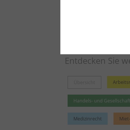
Weiter lesen
Mehr aus die
Entdecken Sie we
Arbeits
Übersicht
Handels- und Gesellschaf
Medizinrecht
Miet