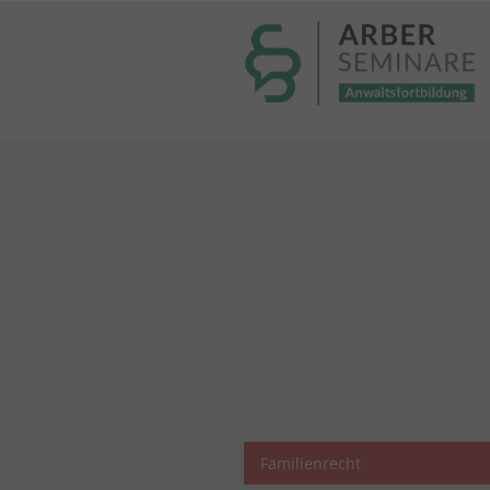
----- Body: -----
Familienrecht