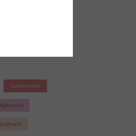
sychatrischen
iesem Rechtsgebiet lesen
Familienrecht
chaftsrecht
Strafrecht