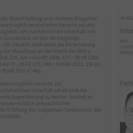
or der Eheschließung vom anderen Ehegatten
14.10.
hevertraglich vereinbarten Verzicht auf den
Info
sgleich, den nachehelichen Unterhalt und
n Grundstück, ist dies als freigebige
BFH
 Der Verzicht stellt keine die Bereicherung
Urteil
dar (Anschluss an die Urteile des BFH v.
Aktenz
, BFHE 218, 409 = FamRZ 2008, 611 = BStBl 2008
II R 40/19 -, BFHE 275, 248 = FamRZ 2022, 596 [m.
BStBl 2023 II 146).
Fach
ehevertragliche Verzicht auf
chehelichen Unterhalt sei als eine die
ende Gegenleistung zu werten, handelt es
steuerrechtlich unbeachtlichen
ie Erfüllung des subjektiven Tatbestands des
usschließt.