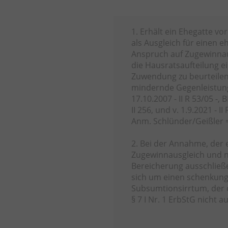
1. Erhält ein Ehegatte v
als Ausgleich für einen e
Anspruch auf Zugewinnau
die Hausratsaufteilung ei
Zuwendung zu beurteilen.
mindernde Gegenleistung 
17.10.2007 - II R 53/05 -
II 256, und v. 1.9.2021 - 
Anm. Schlünder/Geißler = 
2. Bei der Annahme, der 
Zugewinnausgleich und na
Bereicherung ausschließ
sich um einen schenkung
Subsumtionsirrtum, der d
§ 7 I Nr. 1 ErbStG nicht a