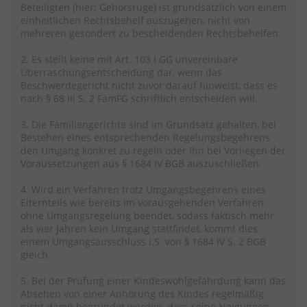
Beteiligten (hier: Gehörsrüge) ist grundsätzlich von einem
einheitlichen Rechtsbehelf auszugehen, nicht von
mehreren gesondert zu bescheidenden Rechtsbehelfen.
2. Es stellt keine mit Art. 103 I GG unvereinbare
Überraschungsentscheidung dar, wenn das
Beschwerdegericht nicht zuvor darauf hinweist, dass es
nach § 68 III S. 2 FamFG schriftlich entscheiden will.
3. Die Familiengerichte sind im Grundsatz gehalten, bei
Bestehen eines entsprechenden Regelungsbegehrens
den Umgang konkret zu regeln oder ihn bei Vorliegen der
Voraussetzungen aus § 1684 IV BGB auszuschließen.
4. Wird ein Verfahren trotz Umgangsbegehrens eines
Elternteils wie bereits im vorausgehenden Verfahren
ohne Umgangsregelung beendet, sodass faktisch mehr
als vier Jahren kein Umgang stattfindet, kommt dies
einem Umgangsausschluss i.S. von § 1684 IV S. 2 BGB
gleich.
5. Bei der Prüfung einer Kindeswohlgefährdung kann das
Absehen von einer Anhörung des Kindes regelmäßig
nicht damit begründet werden, dass seine Neigungen,