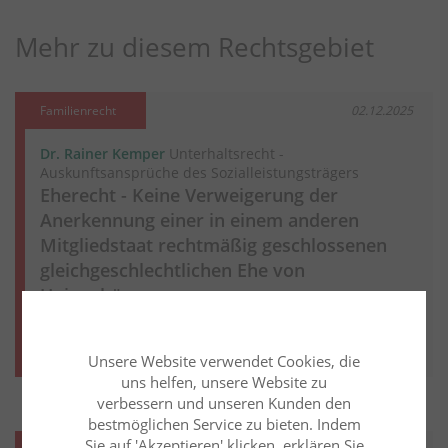
Mehr zu diesem Rechtsgebiet
Familienrecht
02.12.2025
Dr. Rainer Kemper
Unterhaltsrecht -
Auskunftsansprüche des Sozialleistungsträgers
Eherecht - Keine Verweigerung der
Anerkennung einer in einem anderen
Mitgliedstaat rechtmäßig geschlossenen
gleichgeschlechtlichen Ehe von
Unionsbürgern.
Weiter lesen
Mehr aus diesem Rechtsgebiet lesen
Unsere Website verwendet Cookies, die
uns helfen, unsere Website zu
verbessern und unseren Kunden den
bestmöglichen Service zu bieten. Indem
Sie auf 'Akzeptieren' klicken, erklären Sie