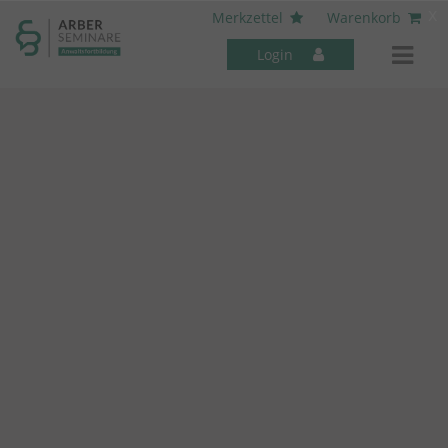
----- Body: -----
x
Merkzettel
Warenkorb
Login
Mitarbeiter-Seminare