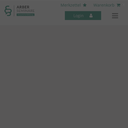
----- Body: -----
x
Merkzettel
Warenkorb
Login
Mitarbeiter-Seminare