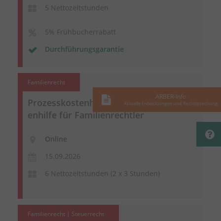
5 Nettozeitstunden
5% Frühbucherrabatt
Durchführungsgarantie
Familienrecht
ARBER-Info
Prozesskostenhilfe und
Verfahrenskost
Aktuelle Entwicklungen und Rechtsprechung
enhilfe
für Familienrechtler
Online
15.09.2026
6 Nettozeitstunden (2 x 3 Stunden)
Familienrecht | Steuerrecht