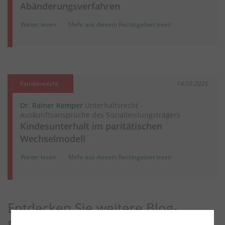
Abänderungsverfahren
Weiter lesen
Mehr aus diesem Rechtsgebiet lesen
Familienrecht
14.10.2025
Dr. Rainer Kemper
Unterhaltsrecht -
Auskunftsansprüche des Sozialleistungsträgers
Kindesunterhalt im paritätischen
Wechselmodell
Weiter lesen
Mehr aus diesem Rechtsgebiet lesen
Entdecken Sie weitere Blog-