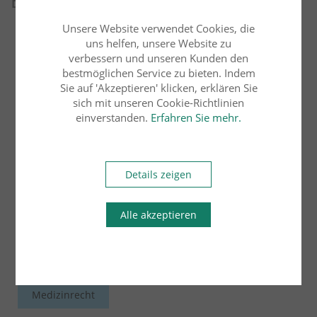
Beiträge
Unsere Website verwendet Cookies, die
Arbeitsrecht
uns helfen, unsere Website zu
Übersicht
verbessern und unseren Kunden den
bestmöglichen Service zu bieten. Indem
Bau- und Architektenrecht
Erbrecht
Sie auf 'Akzeptieren' klicken, erklären Sie
sich mit unseren Cookie-Richtlinien
einverstanden.
Erfahren Sie mehr.
Familienrecht
Handels- und Gesellschaftsrecht
Details zeigen
Insolvenzrecht
Alle akzeptieren
Internationales Wirtschaftsrecht
Medizinrecht